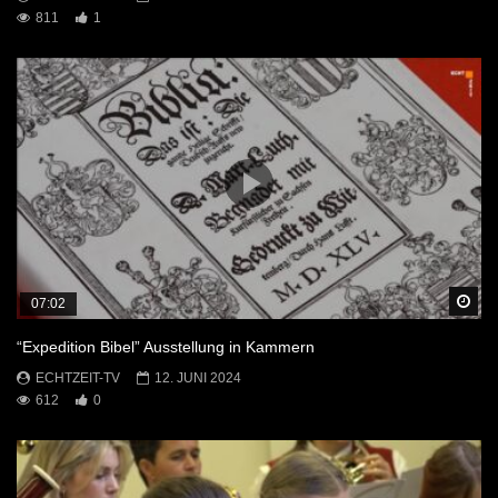
811
1
Sp
07:02
“Expedition Bibel” Ausstellung in Kammern
ECHTZEIT-TV
12. JUNI 2024
612
0