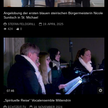
Angelobung der ersten blauen steirischen Bürgermeisterin Nicole
Sunitsch in St. Michael
STEFAN FELDGRILL
19. APRIL 2025
424
0
Sp
07:46
„Spirituelle Reise“ Vocalensemble Mittendrin
ECHTZEIT-TV
18. NOVEMBER 2024