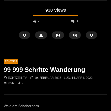
938 Views
2
0
ECHTZEIT
99 999 Schritte Wanderung
Später Ansehen
07:46
07:02
ECHTZEIT-TV
19. FEBRUAR 2015
- LUD:
14. APRIL 2022
0.9K
2
„Spirituelle Reise“ Vocalensemble
“Expedition Bibel” Ausste
Mittendrin
Kammern
ECHTZEIT-TV
18. NOVEMBER 2024
ECHTZEIT-TV
12. J
811
1
612
0
Wald am Schoberpass