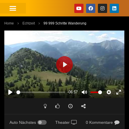
Home
Echtzeit
99 999 Schritte Wanderung
PLAY
-06:57
PLAY
MUTE
SETTINGS
ENT
FUL
Auto Nächstes
Theater
0 Kommentare