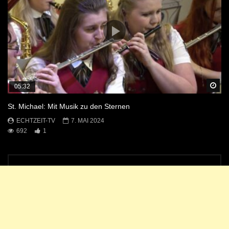
Sp
05:32
St. Michael: Mit Musik zu den Sternen
ECHTZEIT-TV
7. MAI 2024
692
1