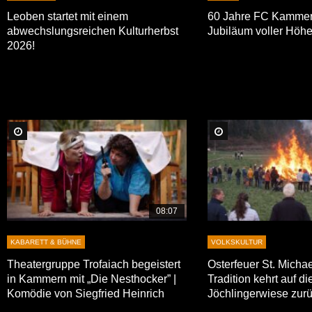
Leoben startet mit einem
60 Jahre FC Kammer
abwechslungsreichen Kulturherbst
Jubiläum voller Höhe
2026!
Später Ansehen
Später Ansehen
08:07
KABARETT & BÜHNE
VOLKSKULTUR
Theatergruppe Trofaiach begeistert
Osterfeuer St. Micha
in Kammern mit „Die Nesthocker” |
Tradition kehrt auf di
Komödie von Siegfried Heinrich
Jöchlingerwiese zur