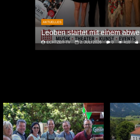
AKTUELLES
Leoben startet mit einem abwe
burg
ECHTZEIT-TV
2. JULI 2026
0
410