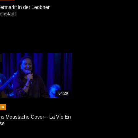
ermarkt in der Leobner
enstadt
Später Ansehen
04:29
SIK
ns Moustache Cover – La Vie En
se