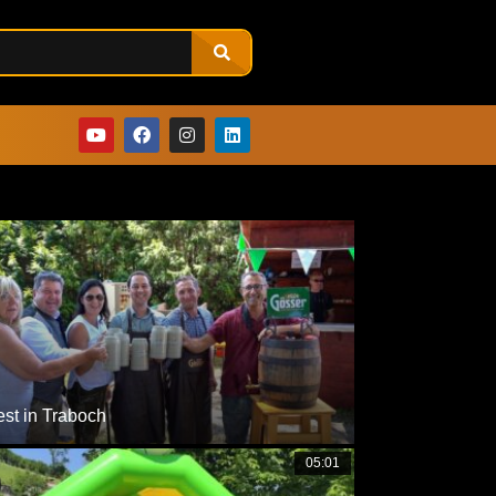
sehen
est in Traboch
05:01