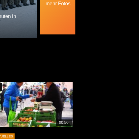
mehr Fotos
uten in
Später Ansehen
00:50
TUELLES