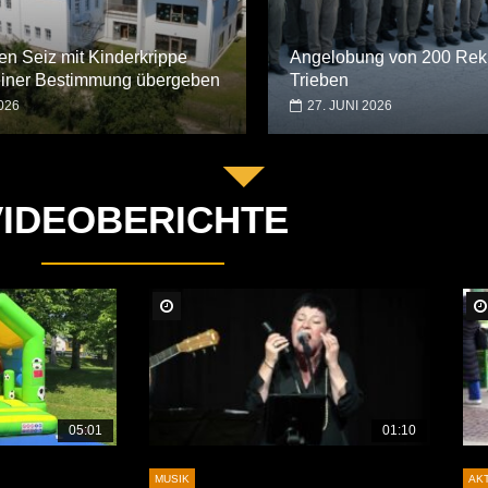
en Seiz mit Kinderkrippe
Angelobung von 200 Rekr
seiner Bestimmung übergeben
Trieben
026
27. JUNI 2026
VIDEOBERICHTE
Später Ansehen
05:01
01:10
MUSIK
AK