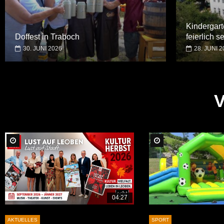
Kindergart
Doffest in Traboch
feierlich 
30. JUNI 2026
28. JUNI 2
Später Ansehen
Später Ansehen
04:27
AKTUELLES
SPORT