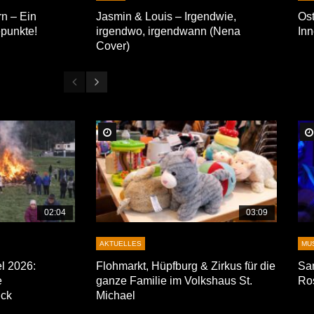
n – Ein
Jasmin & Louis – Irgendwie,
Ost
punkte!
irgendwo, irgendwann (Nena
Inn
Cover)
Später Ansehen
02:04
03:09
AKTUELLES
MU
el 2026:
Flohmarkt, Hüpfburg & Zirkus für die
Sa
e
ganze Familie im Volkshaus St.
Ro
ück
Michael