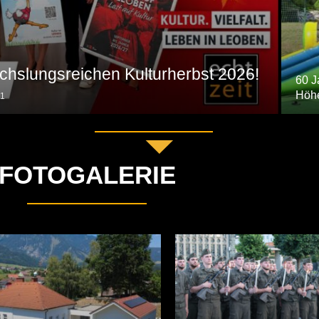
chslungsreichen Kulturherbst 2026!
60 J
Höh
1
FOTOGALERIE