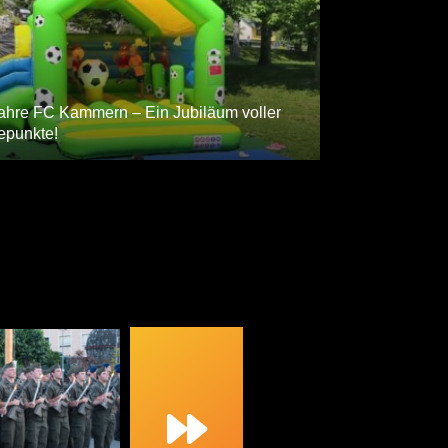
ECHTZEIT FOTOGAL
ahre FC Kammern – Ein Jubiläum voller
epunkte!
NORBERT ORT