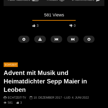
581 Views
3
0
ECHTZEIT
Advent mit Musik und
Später Ansehen
07:46
07:02
Heimatdichter Sepp Maier in
„Spirituelle Reise“ Vocalensemble
“Expedition Bibel” Ausste
Leoben
Mittendrin
Kammern
ECHTZEIT-TV
18. NOVEMBER 2024
ECHTZEIT-TV
12. J
ECHTZEIT-TV
10. DEZEMBER 2017
- LUD:
4. JUNI 2022
811
1
612
0
581
3