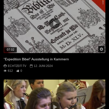
Sp
07:02
“Expedition Bibel” Ausstellung in Kammern
ECHTZEIT-TV
12. JUNI 2024
612
0