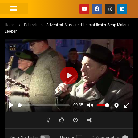
Home
Echtzeit
Advent mit Musik und Heimatdichter Sepp Maier in
Leoben
PLAY
-09:35
PLAY
MUTE
SETTINGS
ENT
FUL
Auto Nächstes
Theater
0 Kommentare