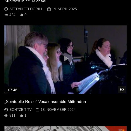
Sunitsch in St. Michael
STEFAN FELDGRILL
19. APRIL 2025
424
0
Sp
07:46
„Spirituelle Reise“ Vocalensemble Mittendrin
ECHTZEIT-TV
18. NOVEMBER 2024
811
1