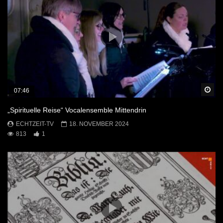
Sp
07:46
„Spirituelle Reise“ Vocalensemble Mittendrin
ECHTZEIT-TV
18. NOVEMBER 2024
813
1