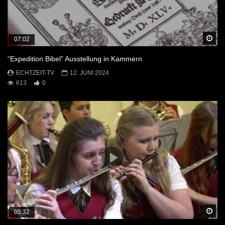
Sp
07:02
“Expedition Bibel” Ausstellung in Kammern
ECHTZEIT-TV
12. JUNI 2024
613
0
Sp
05:32