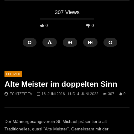
307 Views
0
0
ECHTZEIT
Alte Meister im doppelten Sinn
Später Ansehen
07:46
07:02
ECHTZEIT-TV
16. JUNI 2016
- LUD:
4. JUNI 2022
307
0
„Spirituelle Reise“ Vocalensemble
“Expedition Bibel” Ausste
Mittendrin
Kammern
ECHTZEIT-TV
18. NOVEMBER 2024
ECHTZEIT-TV
12. J
813
1
613
0
Der Männergesangsverein St. Michael präsentierte alt
Traditionelles, quasi “Alte Meister”. Gemeinsam mit der