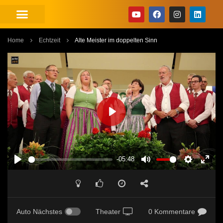
Home
Echtzeit
Alte Meister im doppelten Sinn
PLAY
-05:48
PLAY
MUTE
SETTINGS
ENT
FUL
Auto Nächstes
Theater
0 Kommentare