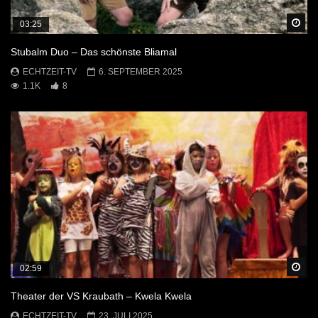
Sp
03:25
Stubalm Duo – Das schönste Bliamal
ECHTZEIT-TV
6. SEPTEMBER 2025
1.1K
8
Sp
02:59
Theater der VS Kraubath – Kwela Kwela
ECHTZEIT-TV
23. JULI 2025