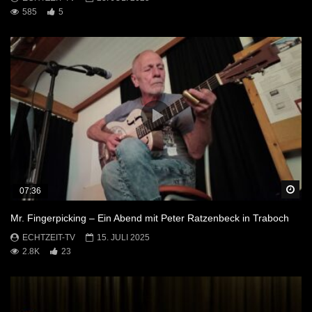
585
5
Sp
07:36
Mr. Fingerpicking – Ein Abend mit Peter Ratzenbeck in Traboch
ECHTZEIT-TV
15. JULI 2025
2.8K
23