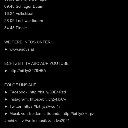
09:45 Schlager Buam
16:24 VolksBeat
23:09 Lechwaldbuam
34:43 Finale
WEITERE INFOS UNTER:
► www.asdvs.at
ECHTZEIT-TV ABO AUF YOUTUBE
► http://bit.ly/3279H5A
FOLGE UNS AUF
► Facebook: http://bit.ly/39E4Rzd
► Instagram: https://bit.ly/2yfJxCv
► Twitter: https://bit.ly/2Vwuf4i
► Musik von Epidemic Sounds: http://bit.ly/2Htrjiv
#echtzeittv #volksmusik #asdvs2021