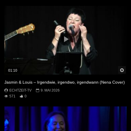
Sp
01:10
Jasmin & Louis – Irgendwie, irgendwo, irgendwann (Nena Cover)
ECHTZEIT-TV
9. MAI 2026
571
0