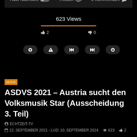
623 Views
2
0
MUSIK
ASDVS 2021 – Austria sucht den
Später Ansehen
01:10
04:29
Volksmusik Star (Ausscheidung
Jasmin & Louis – Irgendwie, irgendwo,
Sans Moustache Cover –
3. Teil)
irgendwann (Nena Cover)
Rose
ECHTZEIT-TV
9. MAI 2026
ECHTZEIT-TV
2. AP
ECHTZEIT-TV
571
0
729
7
22. SEPTEMBER 2021
- LUD:
10. SEPTEMBER 2024
623
2