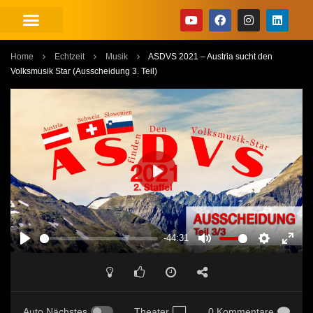
Home
Echtzeit
Musik
ASDVS 2021 – Austria sucht den
Volksmusik Star (Ausscheidung 3. Teil)
PLAY
-44:31
PLAY
MUTE
SETTINGS
ENT
FUL
Auto Nächstes
Theater
0 Kommentare