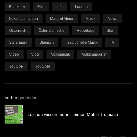
Echtzeittv
Film
Info
Leoben
Lokalnachrichten
Margret Almer
Musik
News
Österreich
Österreichische
Reportage
Star
Steiermark
Steirisch
Traditionelle Musik
TV
Video
Vlog
Volksmusik
Volksmusikstar
Youtube
Youtuber
Vorheriges Video
Leichen wissen mehr – Simon Mühle Trofaiach