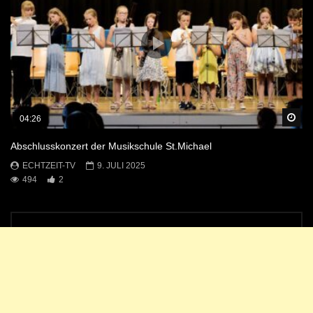
Sp
04:26
Abschlusskonzert der Musikschule St.Michael
ECHTZEIT-TV
9. JULI 2025
494
2