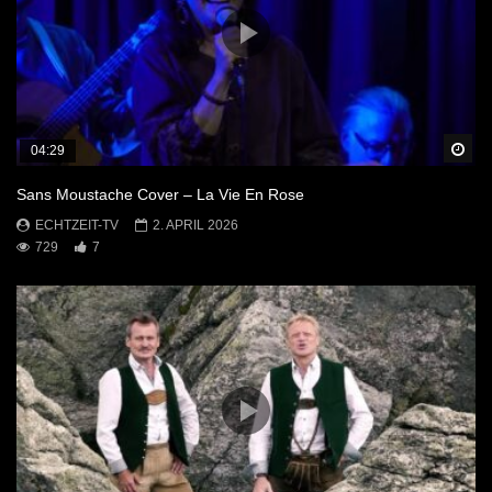
Sp
04:29
Sans Moustache Cover – La Vie En Rose
ECHTZEIT-TV
2. APRIL 2026
729
7