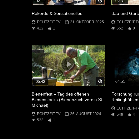
Später Ansehen
02:11
02:31
Rekorde & Sensationelles
Bau und Garte
ECHTZEIT-TV
21. OKTOBER 2025
ECHTZEIT-T
412
1
552
0
Später Ansehen
05:42
04:51
Bienenfest – Tag des offenen
Forschung ru
Bienenstocks (Bienenzuchtverein St.
Reitinghöhlen
Michael)
ECHTZEIT-T
ECHTZEIT-TV
26. AUGUST 2024
549
4
533
1