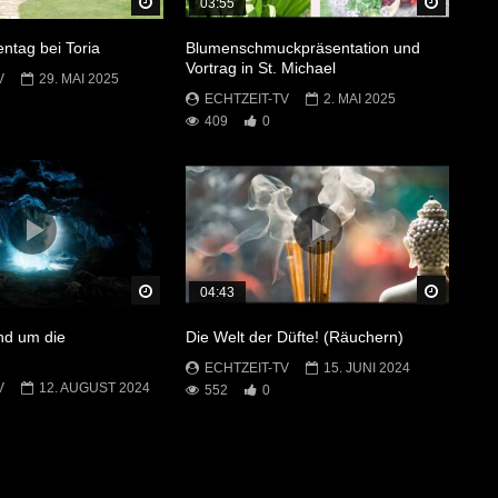
Später Ansehen
Später 
03:55
ntag bei Toria
Blumenschmuckpräsentation und
Vortrag in St. Michael
V
29. MAI 2025
ECHTZEIT-TV
2. MAI 2025
409
0
Später Ansehen
Später 
04:43
nd um die
Die Welt der Düfte! (Räuchern)
ECHTZEIT-TV
15. JUNI 2024
V
12. AUGUST 2024
552
0