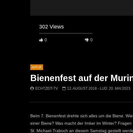
302 Views
0
0
NATUR
Bienenfest auf der Muri
Später Ansehen
02:11
02:31
ECHTZEIT-TV
12. AUGUST 2018
- LUD:
20. MAI 2023
Rekorde & Sensationelles
Bau und Ga
ECHTZEIT-TV
21. OKTOBER 2025
ECHTZEI
412
1
552
Beim 7. Bienenfest drehte sich alles um die Biene. Wie
einer Biene? Was macht der Imker im Winter? Fragen 
St. Michael-Traboch an diesem Samstag gestellt werd