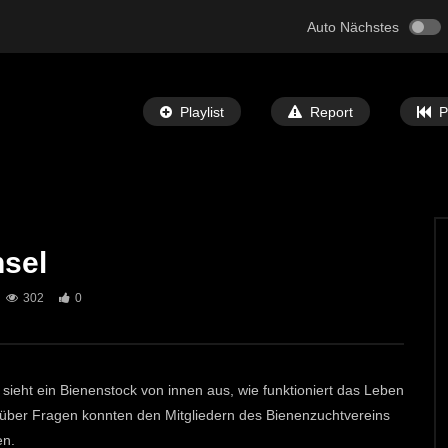
Auto Nächstes
Playlist
Report
P
nsel
Später Ansehen
03:55
302
0
rtentag bei Toria
Blumenschmuckpräsentation und
Vortrag in St. Michael
T-TV
29. MAI 2025
ECHTZEIT-TV
2. MAI 2025
0
409
0
 sieht ein Bienenstock von innen aus, wie funktioniert das Leben
über Fragen konnten den Mitgliedern des Bienenzuchtvereins
en.