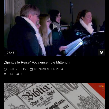
Sp
07:46
„Spirituelle Reise“ Vocalensemble Mittendrin
ECHTZEIT-TV
18. NOVEMBER 2024
814
1