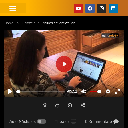
Home
Echtzeit
“blues.at” lebt weiter!
PLAY
-05:51
PLAY
MUTE
SETTINGS
ENT
FUL
Auto Nächstes
Theater
0 Kommentare