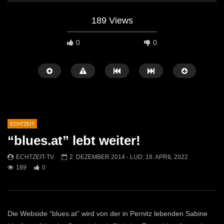
189 Views
0
0
ECHTZEIT
“blues.at” lebt weiter!
Später Ansehen
07:46
07:02
ECHTZEIT-TV
2. DEZEMBER 2014
- LUD:
18. APRIL 2022
189
0
„Spirituelle Reise“ Vocalensemble
“Expedition Bibel” Ausste
Mittendrin
Kammern
ECHTZEIT-TV
18. NOVEMBER 2024
ECHTZEIT-TV
12. J
814
1
614
0
Die Webside “blues.at” wird von der in Pernitz lebenden Sabine