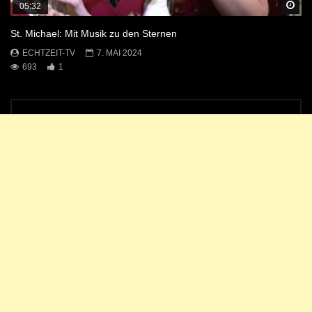
Sp
05:32
St. Michael: Mit Musik zu den Sternen
ECHTZEIT-TV
7. MAI 2024
693
1