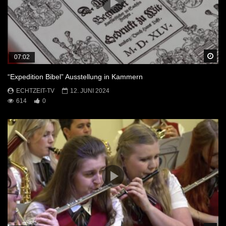
Sp
07:02
“Expedition Bibel” Ausstellung in Kammern
ECHTZEIT-TV
12. JUNI 2024
614
0