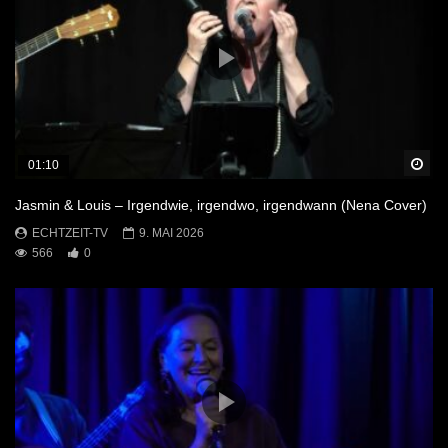
Sp
01:10
Jasmin & Louis – Irgendwie, irgendwo, irgendwann (Nena Cover)
ECHTZEIT-TV
9. MAI 2026
566
0