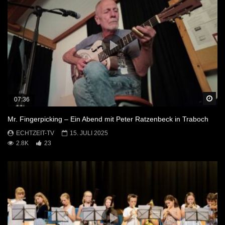
Sp
07:36
Mr. Fingerpicking – Ein Abend mit Peter Ratzenbeck in Traboch
ECHTZEIT-TV
15. JULI 2025
2.8K
23