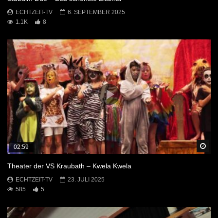
ECHTZEIT-TV
6. SEPTEMBER 2025
1.1K
8
Sp
02:59
Theater der VS Kraubath – Kwela Kwela
ECHTZEIT-TV
23. JULI 2025
585
5