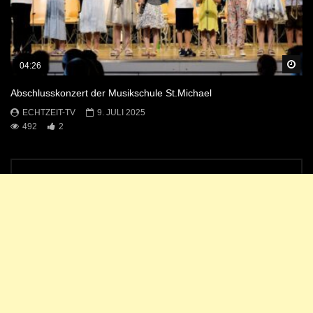
Sp
04:26
Abschlusskonzert der Musikschule St.Michael
ECHTZEIT-TV
9. JULI 2025
492
2