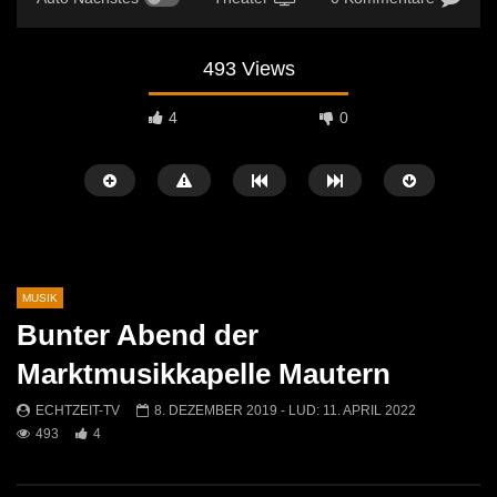
493 Views
4
0
MUSIK
Bunter Abend der
Später Ansehen
01:10
04:29
Marktmusikkapelle Mautern
Jasmin & Louis – Irgendwie, irgendwo,
Sans Moustache Cover –
ECHTZEIT-TV
8. DEZEMBER 2019
- LUD:
11. APRIL 2022
irgendwann (Nena Cover)
Rose
493
4
ECHTZEIT-TV
9. MAI 2026
ECHTZEIT-TV
2. AP
566
0
727
7