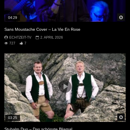
Sp
04:29
Sans Moustache Cover – La Vie En Rose
ECHTZEIT-TV
2. APRIL 2026
727
7
Sp
03:25
Stubalm Duo – Das schönste Bliamal