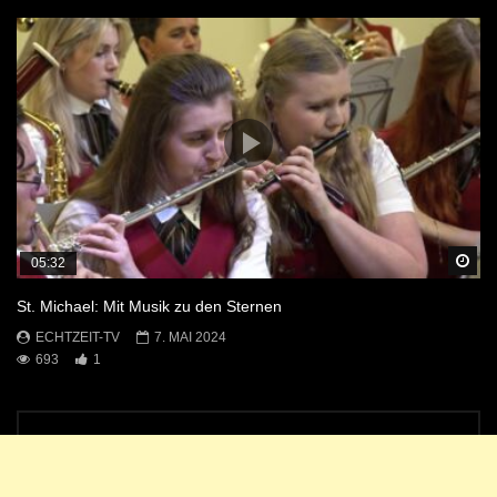
Sp
05:32
St. Michael: Mit Musik zu den Sternen
ECHTZEIT-TV
7. MAI 2024
693
1