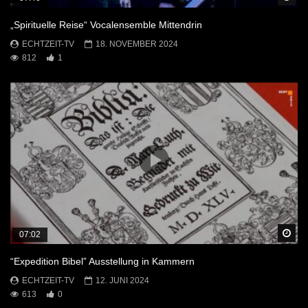
„Spirituelle Reise“ Vocalensemble Mittendrin
ECHTZEIT-TV
18. NOVEMBER 2024
812
1
Sp
07:02
“Expedition Bibel” Ausstellung in Kammern
ECHTZEIT-TV
12. JUNI 2024
613
0