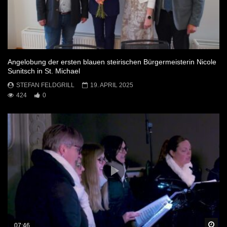
Angelobung der ersten blauen steirischen Bürgermeisterin Nicole
Sunitsch in St. Michael
STEFAN FELDGRILL
19. APRIL 2025
424
0
Sp
07:46