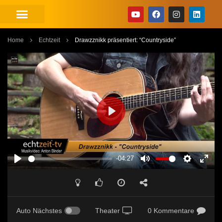
Home
Echtzeit
Drawzznikk präsentiert: “Countryside”
PLAY
-04:27
PLAY
MUTE
SETTINGS
ENT
FUL
Auto Nächstes
Theater
0 Kommentare