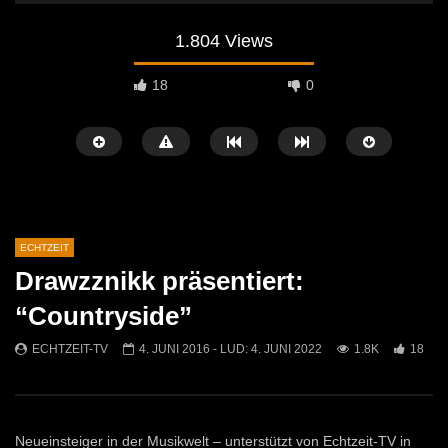
1.804 Views
18
0
ECHTZEIT
Drawzznikk präsentiert:
Später Ansehen
07:46
07:02
“Countryside”
„Spirituelle Reise“ Vocalensemble
“Expedition Bibel” Ausste
ECHTZEIT-TV
4. JUNI 2016
- LUD:
4. JUNI 2022
1.8K
18
Mittendrin
Kammern
ECHTZEIT-TV
18. NOVEMBER 2024
ECHTZEIT-TV
12. J
812
1
613
0
Neueinsteiger in der Musikwelt – unterstützt von Echtzeit-TV in