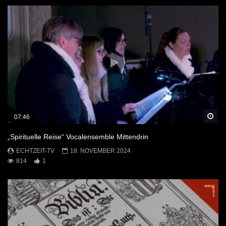
Sp
07:46
„Spirituelle Reise“ Vocalensemble Mittendrin
ECHTZEIT-TV
18. NOVEMBER 2024
814
1