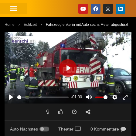
Home
Echtzeit
Fahrzeuglenkerin mit Auto sechs Meter abgestürzt
PLAY
-01:00
PLAY
MUTE
SETTINGS
ENT
FUL
Auto Nächstes
Theater
0 Kommentare