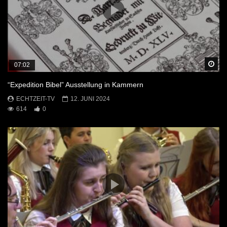
Sp
07:02
“Expedition Bibel” Ausstellung in Kammern
ECHTZEIT-TV
12. JUNI 2024
614
0