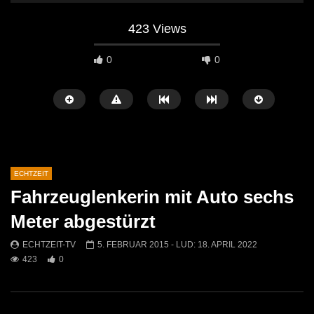
423 Views
0
0
ECHTZEIT
Fahrzeuglenkerin mit Auto sechs
Später Ansehen
07:46
07:02
Meter abgestürzt
„Spirituelle Reise“ Vocalensemble
“Expedition Bibel” Ausste
ECHTZEIT-TV
5. FEBRUAR 2015
- LUD:
18. APRIL 2022
Mittendrin
Kammern
423
0
ECHTZEIT-TV
18. NOVEMBER 2024
ECHTZEIT-TV
12. J
814
1
614
0