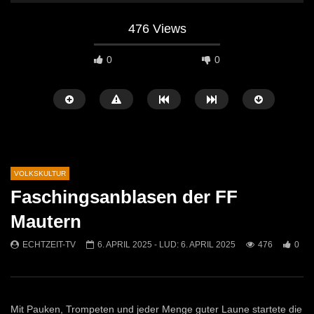
476 Views
0
0
VOLKSKULTUR
Faschingsanblasen der FF
Später Ansehen
02:04
07:42
Mautern
Osterfeuer St. Michael 2026: Tradition
Krampuslauf in Mautern
ECHTZEIT-TV
6. APRIL 2025
- LUD:
6. APRIL 2025
476
0
kehrt auf die Jöchlingerwiese zurück
ECHTZEIT-TV
16. 
ECHTZEIT-TV
14. APRIL 2026
1.5K
21
755
1
Mit Pauken, Trompeten und jeder Menge guter Laune startete die