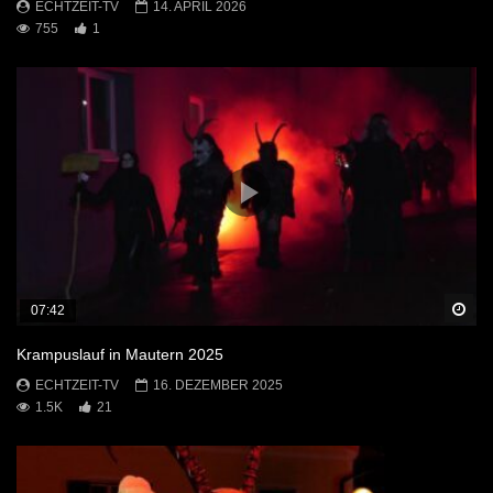
ECHTZEIT-TV
14. APRIL 2026
755
1
Sp
07:42
Krampuslauf in Mautern 2025
ECHTZEIT-TV
16. DEZEMBER 2025
1.5K
21