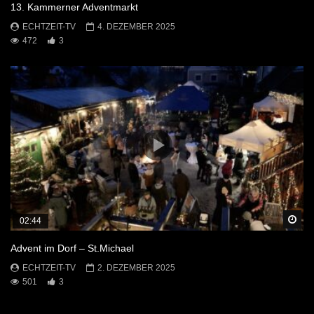
13. Kammerner Adventmarkt
ECHTZEIT-TV
4. DEZEMBER 2025
472
3
Sp
02:44
Advent im Dorf – St.Michael
ECHTZEIT-TV
2. DEZEMBER 2025
501
3