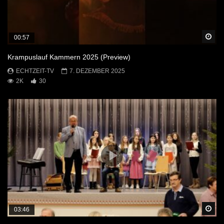
Sp
00:57
Krampuslauf Kammern 2025 (Preview)
ECHTZEIT-TV
7. DEZEMBER 2025
2K
30
Sp
03:46