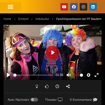
Home
Echtzeit
Volkskultur
Faschingsanblasen der FF Mautern
PLAY
-01:56
PLAY
MUTE
SETTINGS
ENT
FUL
Auto Nächstes
Theater
0 Kommentare