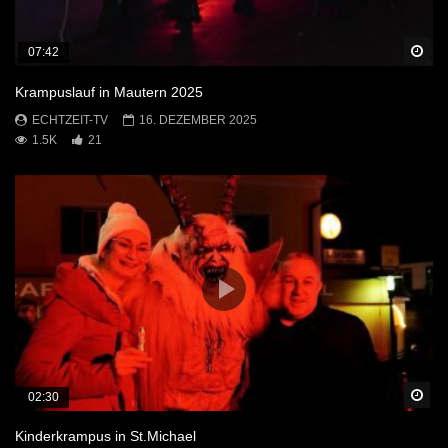
Sp
07:42
Krampuslauf in Mautern 2025
ECHTZEIT-TV
16. DEZEMBER 2025
1.5K
21
Sp
02:30
Kinderkrampus in St.Michael