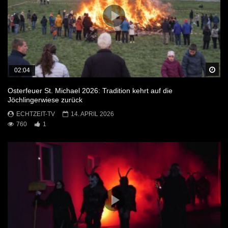
Sp
02:04
Osterfeuer St. Michael 2026: Tradition kehrt auf die
Jöchlingerwiese zurück
ECHTZEIT-TV
14. APRIL 2026
760
1