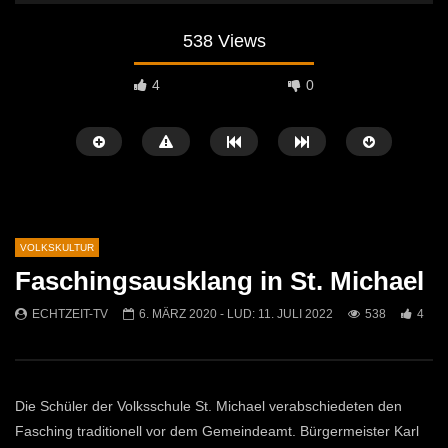
538 Views
4
0
VOLKSKULTUR
Faschingsausklang in St. Michael
Später Ansehen
02:04
07:42
ECHTZEIT-TV
6. MÄRZ 2020
- LUD:
11. JULI 2022
538
4
Osterfeuer St. Michael 2026: Tradition
Krampuslauf in Mautern
kehrt auf die Jöchlingerwiese zurück
ECHTZEIT-TV
16. 
ECHTZEIT-TV
14. APRIL 2026
1.5K
21
760
1
Die Schüler der Volksschule St. Michael verabschiedeten den
Fasching traditionell vor dem Gemeindeamt. Bürgermeister Karl