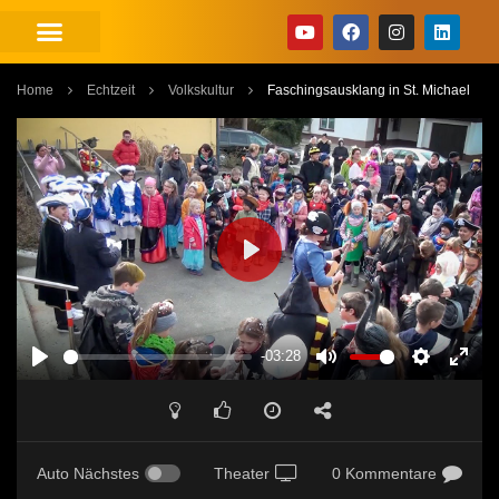
Home
Echtzeit
Volkskultur
Faschingsausklang in St. Michael
PLAY
-03:28
PLAY
MUTE
SETTINGS
ENT
FUL
Auto Nächstes
Theater
0 Kommentare