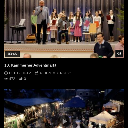
Sp
03:46
13. Kammerner Adventmarkt
ECHTZEIT-TV
4. DEZEMBER 2025
472
3