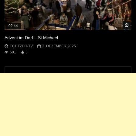
Sp
02:44
Advent im Dorf – St.Michael
ECHTZEIT-TV
2. DEZEMBER 2025
501
3