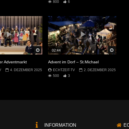
800
6
Später Ansehen
Später 
02:44
r Adventmarkt
Advent im Dorf – St.Michael
V
4. DEZEMBER 2025
ECHTZEIT-TV
2. DEZEMBER 2025
500
3
INFORMATION
E