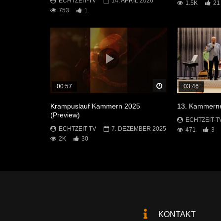
ECHTZEIT-TV
14. APRIL 2026
1.5K
21
753
1
Später Ansehen
00:57
03:46
Krampuslauf Kammern 2025
13. Kammerne
(Preview)
ECHTZEIT-T
ECHTZEIT-TV
7. DEZEMBER 2025
471
3
2K
30
KONTAKT