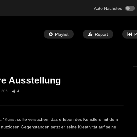
Auto Nächstes
Playlist
Report
P
re Ausstellung
Später Ansehen
02:30
305
4
f in Mautern 2025
Kinderkrampus in St.Michael
T-TV
16. DEZEMBER 2025
ECHTZEIT-TV
10. DEZEMBER 2025
21
800
6
. “Kunst sollte versuchen, das erleben des Künstlers mit dem
 nutzlosen Gegenständen setzt er seine Kreativität auf seine