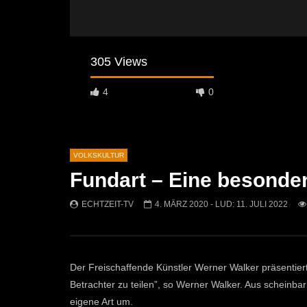
305 Views
4
0
VOLKSKULTUR
Fundart – Eine besonde
Später Ansehen
02:04
07:42
ECHTZEIT-TV
4. MÄRZ 2020
- LUD:
11. JULI 2022
Osterfeuer St. Michael 2026: Tradition
Krampuslau
kehrt auf die Jöchlingerwiese zurück
ECHTZEI
ECHTZEIT-TV
14. APRIL 2026
1.5K
753
1
Der Freischaffende Künstler Werner Walker präsentiert
Betrachter zu teilen”, so Werner Walker. Aus scheinbar
eigene Art um.