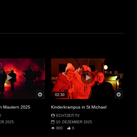
Später Ansehen
Später 
02:30
in Mautern 2025
Kinderkrampus in St.Michael
V
ECHTZEIT-TV
ER 2025
10. DEZEMBER 2025
800
6