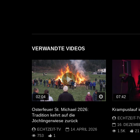
VERWANDTE VIDEOS
Später Ansehen
02:04
07:42
Osterfeuer St. Michael 2026:
Krampuslauf 
Tradition kehrt auf die
ECHTZEIT-T
Jöchlingerwiese zurück
16. DEZEMB
ECHTZEIT-TV
14. APRIL 2026
1.5K
21
753
1