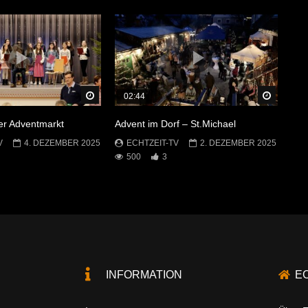
Später Ansehen
Später 
02:44
r Adventmarkt
Advent im Dorf – St.Michael
V
4. DEZEMBER 2025
ECHTZEIT-TV
2. DEZEMBER 2025
500
3
INFORMATION
E