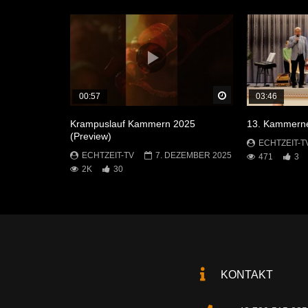
Später Ansehen
00:57
03:46
Krampuslauf Kammern 2025
13. Kammerne
(Preview)
ECHTZEIT-T
ECHTZEIT-TV
7. DEZEMBER 2025
471
3
2K
30
KONTAKT