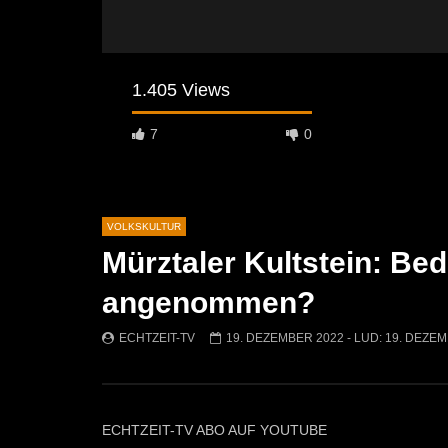
1.405 Views
7
0
VOLKSKULTUR
Mürztaler Kultstein: Be
Später Ansehen
02:04
07:42
angenommen?
Osterfeuer St. Michael 2026: Tradition
Krampuslau
kehrt auf die Jöchlingerwiese zurück
ECHTZEIT-TV
19. DEZEMBER 2022
- LUD:
19. DEZEM
ECHTZEI
ECHTZEIT-TV
14. APRIL 2026
1.5K
753
1
ECHTZEIT-TV ABO AUF YOUTUBE