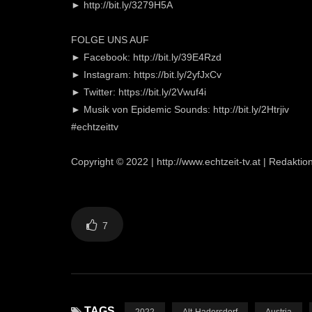
► http://bit.ly/3279H5A
FOLGE UNS AUF
► Facebook: http://bit.ly/39E4Rzd
► Instagram: https://bit.ly/2yfJxCv
► Twitter: https://bit.ly/2Vwuf4i
► Musik von Epidemic Sounds: http://bit.ly/2Htrjiv
#echtzeittv
Copyright © 2022 | http://www.echtzeit-tv.at | Redakti
7
TAGS