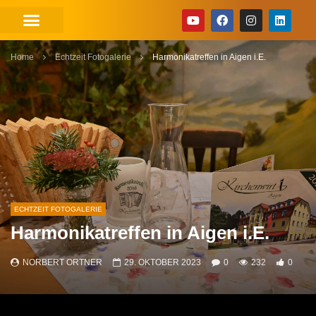
Home
Echtzeit Fotogalerie
Harmonikatreffen in Aigen i.E.
ECHTZEIT FOTOGALERIE
Harmonikatreffen in Aigen i.E.
NORBERT ORTNER
29. OKTOBER 2023
0
232
0