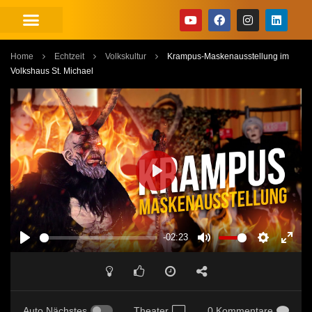
Home
Echtzeit
Volkskultur
Krampus-Maskenausstellung im
Volkshaus St. Michael
PLAY
-02:23
PLAY
MUTE
SETTINGS
ENT
FUL
Auto Nächstes
Theater
0 Kommentare