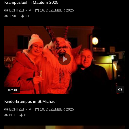
Krampuslauf in Mautern 2025
ECHTZEIT-TV
16. DEZEMBER 2025
1.5K
21
Sp
02:30
Kinderkrampus in St.Michael
ECHTZEIT-TV
10. DEZEMBER 2025
801
6