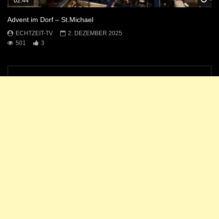
02:44
Advent im Dorf – St.Michael
ECHTZEIT-TV
2. DEZEMBER 2025
501
3