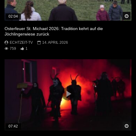
Sp
02:04
Osterfeuer St. Michael 2026: Tradition kehrt auf die
Jöchlingerwiese zurück
ECHTZEIT-TV
14. APRIL 2026
759
1
Sp
07:42