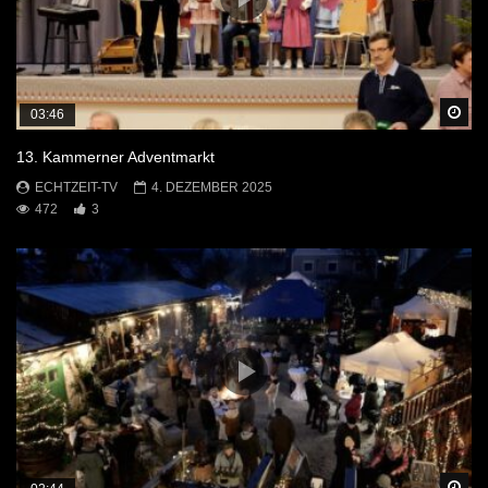
Sp
03:46
13. Kammerner Adventmarkt
ECHTZEIT-TV
4. DEZEMBER 2025
472
3
Sp