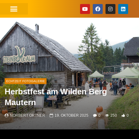
Home
Echtzeit Fotogalerie
Herbstfest am Wilden Berg Mautern
ECHTZEIT FOTOGALERIE
Herbstfest am Wilden Berg
Mautern
NORBERT ORTNER
19. OKTOBER 2025
0
250
0