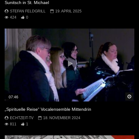
Sunitsch in St. Michael
STEFAN FELDGRILL
19. APRIL 2025
424
0
Sp
07:46
„Spirituelle Reise“ Vocalensemble Mittendrin
ECHTZEIT-TV
18. NOVEMBER 2024
811
1