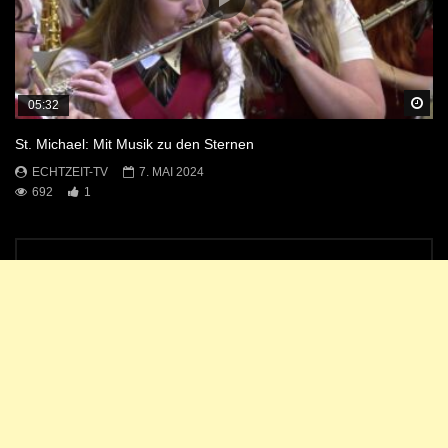
Sp
05:32
St. Michael: Mit Musik zu den Sternen
ECHTZEIT-TV
7. MAI 2024
692
1