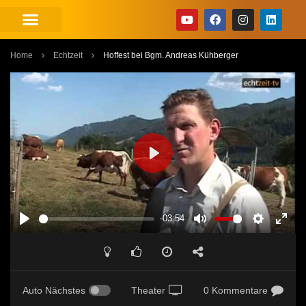
Home
Echtzeit
Hoffest bei Bgm. Andreas Kühberger
PLAY
-03:54
PLAY
MUTE
SETTINGS
ENT
FUL
Auto Nächstes
Theater
0 Kommentare