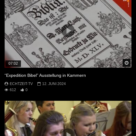
Sp
07:02
“Expedition Bibel” Ausstellung in Kammern
ECHTZEIT-TV
12. JUNI 2024
612
0