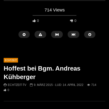
714 Views
0
0
ECHTZEIT
Hoffest bei Bgm. Andreas
Später Ansehen
07:46
07:02
Kühberger
„Spirituelle Reise“ Vocalensemble
“Expedition Bibel” Ausste
ECHTZEIT-TV
9. MÄRZ 2015
- LUD:
14. APRIL 2022
714
Mittendrin
Kammern
0
ECHTZEIT-TV
18. NOVEMBER 2024
ECHTZEIT-TV
12. J
811
1
612
0