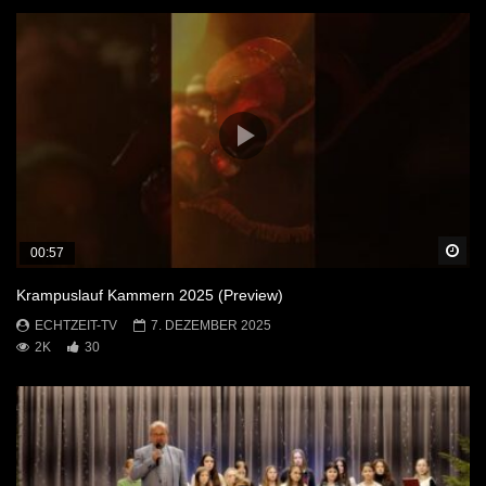
Sp
00:57
Krampuslauf Kammern 2025 (Preview)
ECHTZEIT-TV
7. DEZEMBER 2025
2K
30