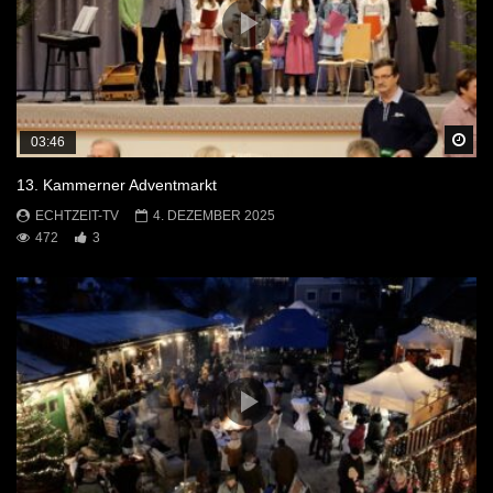
Sp
03:46
13. Kammerner Adventmarkt
ECHTZEIT-TV
4. DEZEMBER 2025
472
3