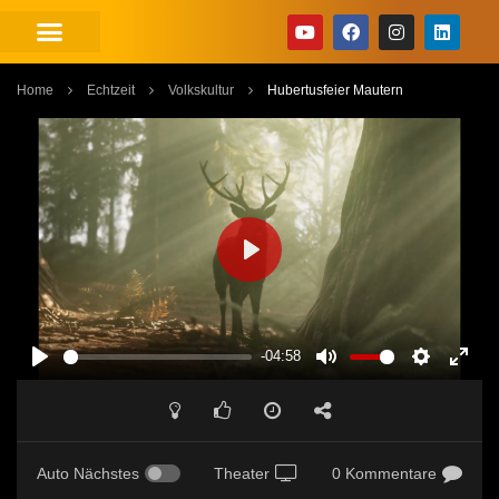
Home
Echtzeit
Volkskultur
Hubertusfeier Mautern
PLAY
-04:58
PLAY
MUTE
SETTINGS
ENT
FUL
Auto Nächstes
Theater
0 Kommentare