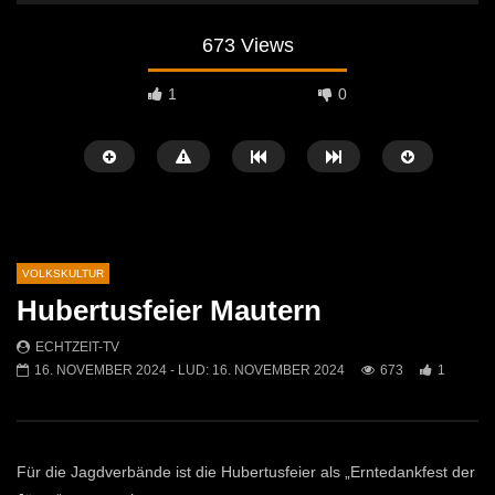
673 Views
1
0
VOLKSKULTUR
Hubertusfeier Mautern
Später Ansehen
02:04
07:42
ECHTZEIT-TV
16. NOVEMBER 2024
- LUD:
16. NOVEMBER 2024
673
1
Osterfeuer St. Michael 2026: Tradition
Krampuslauf in Mautern
kehrt auf die Jöchlingerwiese zurück
ECHTZEIT-TV
16. 
ECHTZEIT-TV
14. APRIL 2026
1.5K
21
759
1
Für die Jagdverbände ist die Hubertusfeier als „Erntedankfest der