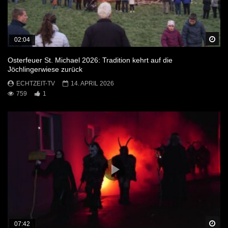
Sp
02:04
Osterfeuer St. Michael 2026: Tradition kehrt auf die
Jöchlingerwiese zurück
ECHTZEIT-TV
14. APRIL 2026
759
1
Sp
07:42