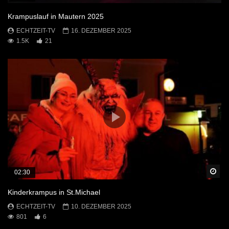
Krampuslauf in Mautern 2025
ECHTZEIT-TV
16. DEZEMBER 2025
1.5K
21
Sp
02:30
Kinderkrampus in St.Michael
ECHTZEIT-TV
10. DEZEMBER 2025
801
6