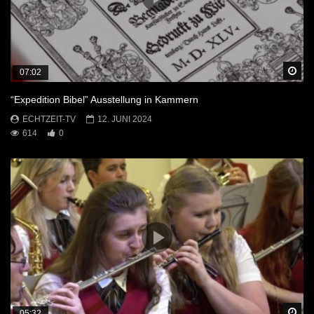
Sp
07:02
“Expedition Bibel” Ausstellung in Kammern
ECHTZEIT-TV
12. JUNI 2024
614
0
Sp
05:32