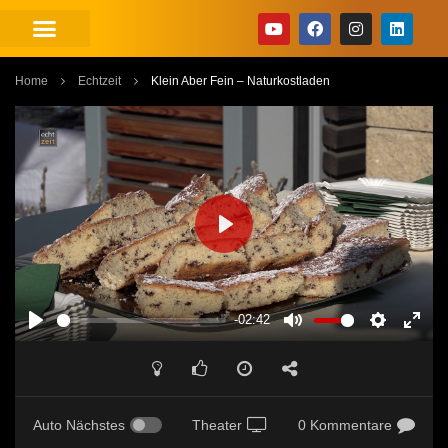
Home
Echtzeit
Klein Aber Fein – Naturkostladen
PLAY
-02:42
PLAY
MUTE
SETTINGS
ENT
FUL
Auto Nächstes
Theater
0 Kommentare