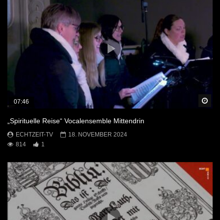
Sp
07:46
„Spirituelle Reise“ Vocalensemble Mittendrin
ECHTZEIT-TV
18. NOVEMBER 2024
814
1