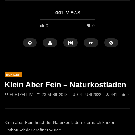
441 Views
0
0
ECHTZEIT
Klein Aber Fein – Naturkostladen
Später Ansehen
07:46
07:02
ECHTZEIT-TV
23. APRIL 2018
- LUD:
4. JUNI 2022
441
0
„Spirituelle Reise“ Vocalensemble
“Expedition Bibel” Ausste
Mittendrin
Kammern
ECHTZEIT-TV
18. NOVEMBER 2024
ECHTZEIT-TV
12. J
814
1
614
0
Klein aber Fein heißt der Naturkostladen, der nach kurzem
Umbau wieder eröffnet wurde.