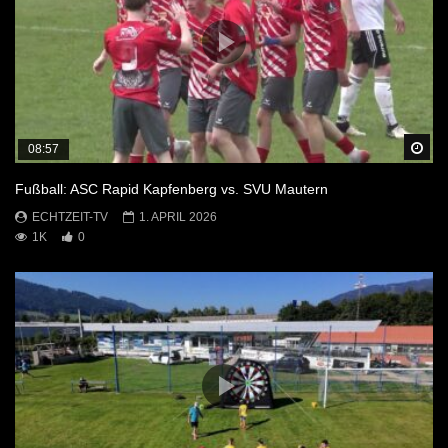
Sp
08:57
Fußball: ASC Rapid Kapfenberg vs. SVU Mautern
ECHTZEIT-TV
1. APRIL 2026
1K
0