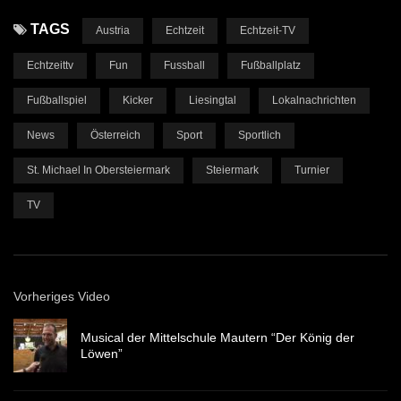
TAGS
Austria
Echtzeit
Echtzeit-TV
Echtzeittv
Fun
Fussball
Fußballplatz
Fußballspiel
Kicker
Liesingtal
Lokalnachrichten
News
Österreich
Sport
Sportlich
St. Michael In Obersteiermark
Steiermark
Turnier
TV
Vorheriges Video
Musical der Mittelschule Mautern “Der König der
Löwen”