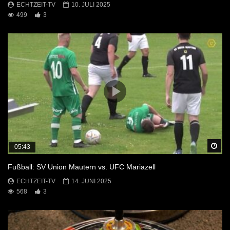
ECHTZEIT-TV
10. JULI 2025
499
3
Sp
05:43
Fußball: SV Union Mautern vs. UFC Mariazell
ECHTZEIT-TV
14. JUNI 2025
568
3