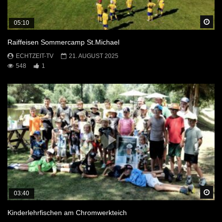
Sp
05:10
Raiffeisen Sommercamp St.Michael
ECHTZEIT-TV
21. AUGUST 2025
548
1
Sp
03:40
Kinderlehrfischen am Chromwerkteich