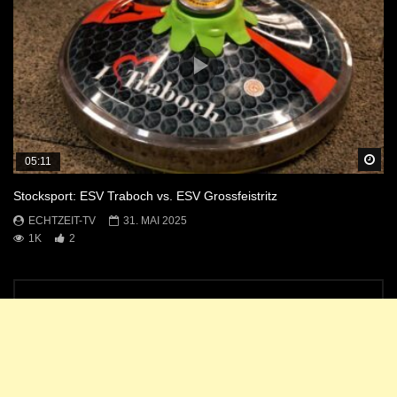
Sp
05:11
Stocksport: ESV Traboch vs. ESV Grossfeistritz
ECHTZEIT-TV
31. MAI 2025
1K
2