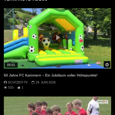
Sp
05:01
60 Jahre FC Kammern – Ein Jubiläum voller Höhepunkte!
ECHTZEIT-TV
29. JUNI 2026
533
1