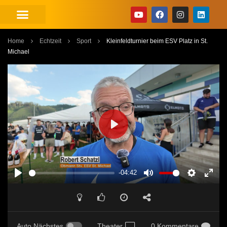
Home
Echtzeit
Sport
Kleinfeldturnier beim ESV Platz in St.
Michael
PLAY
-04:42
PLAY
MUTE
SETTINGS
ENT
FUL
Auto Nächstes
Theater
0 Kommentare