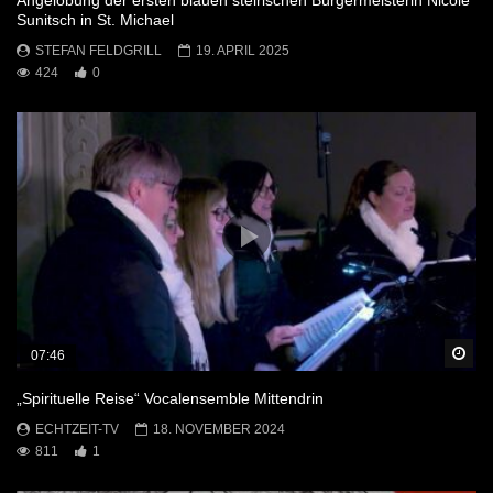
Angelobung der ersten blauen steirischen Bürgermeisterin Nicole
Sunitsch in St. Michael
STEFAN FELDGRILL
19. APRIL 2025
424
0
Sp
07:46
„Spirituelle Reise“ Vocalensemble Mittendrin
ECHTZEIT-TV
18. NOVEMBER 2024
811
1