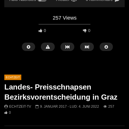
257 Views
0
0
ECHTZEIT
Landes- Preisschnapsen
Später Ansehen
07:46
07:02
Bezirksvorentscheidung in Graz
„Spirituelle Reise“ Vocalensemble
“Expedition Bibel” Ausste
ECHTZEIT-TV
9. JANUAR 2017
- LUD:
4. JUNI 2022
257
Mittendrin
Kammern
0
ECHTZEIT-TV
18. NOVEMBER 2024
ECHTZEIT-TV
12. J
811
1
612
0