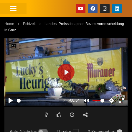
Home
Echtzeit
Landes- Preisschnapsen Bezirksvorentscheidung
in Graz
PLAY
-00:54
PLAY
MUTE
SETTINGS
ENT
FUL
Auto Nächstes
Theater
0 Kommentare