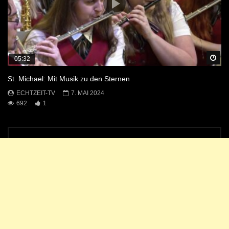
Sp
05:32
St. Michael: Mit Musik zu den Sternen
ECHTZEIT-TV
7. MAI 2024
692
1