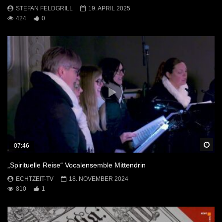
STEFAN FELDGRILL
19. APRIL 2025
424
0
Sp
07:46
„Spirituelle Reise“ Vocalensemble Mittendrin
ECHTZEIT-TV
18. NOVEMBER 2024
810
1