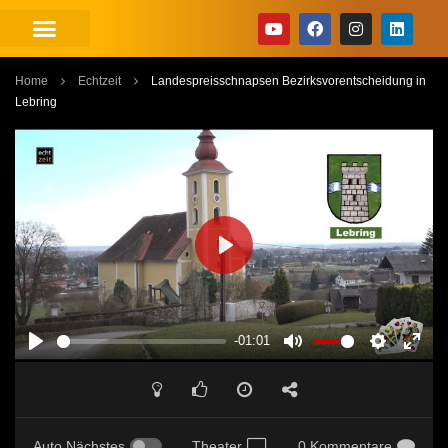
Home
Echtzeit
Landespreisschnapsen Bezirksvorentscheidung in
Lebring
PLAY
-01:01
PLAY
MUTE
SETTINGS
ENT
FUL
Auto Nächstes
Theater
0 Kommentare