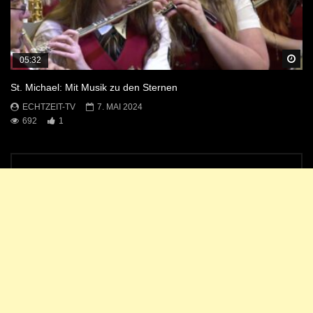
Sp
05:32
St. Michael: Mit Musik zu den Sternen
ECHTZEIT-TV
7. MAI 2024
692
1