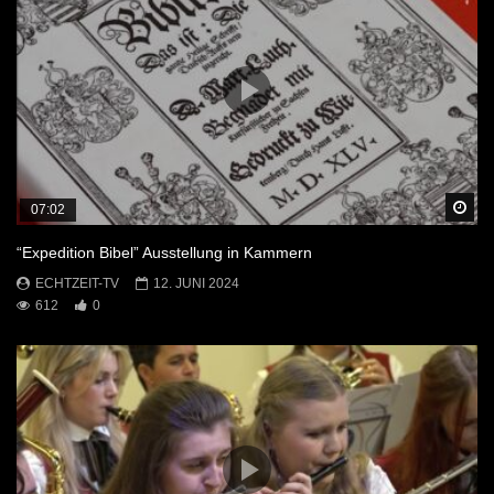
Sp
07:02
“Expedition Bibel” Ausstellung in Kammern
ECHTZEIT-TV
12. JUNI 2024
612
0