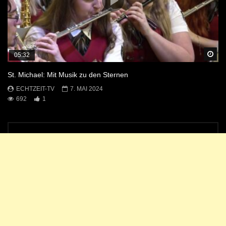
Sp
05:32
St. Michael: Mit Musik zu den Sternen
ECHTZEIT-TV
7. MAI 2024
692
1