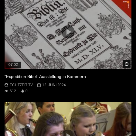
Sp
07:02
“Expedition Bibel” Ausstellung in Kammern
ECHTZEIT-TV
12. JUNI 2024
612
0