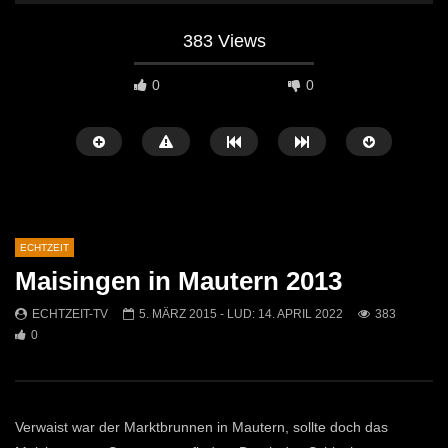
383 Views
0
0
ECHTZEIT
Maisingen in Mautern 2013
Später Ansehen
07:46
07:02
ECHTZEIT-TV
5. MÄRZ 2015
- LUD:
14. APRIL 2022
383
0
„Spirituelle Reise“ Vocalensemble
“Expedition Bibel” Ausste
Mittendrin
Kammern
ECHTZEIT-TV
18. NOVEMBER 2024
ECHTZEIT-TV
12. J
810
1
612
0
Verwaist war der Marktbrunnen in Mautern, sollte doch das