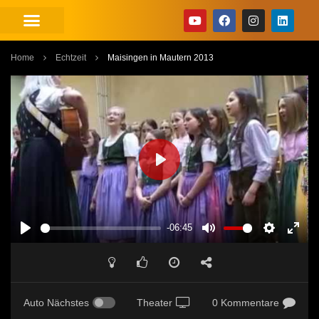
Home
Echtzeit
Maisingen in Mautern 2013
PLAY
-06:45
PLAY
MUTE
SETTINGS
ENT
FUL
Auto Nächstes
Theater
0 Kommentare