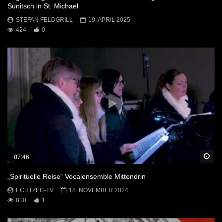
Sunitsch in St. Michael
STEFAN FELDGRILL
19. APRIL 2025
424
0
Sp
07:46
„Spirituelle Reise“ Vocalensemble Mittendrin
ECHTZEIT-TV
18. NOVEMBER 2024
810
1