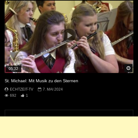
Sp
05:32
St. Michael: Mit Musik zu den Sternen
ECHTZEIT-TV
7. MAI 2024
692
1