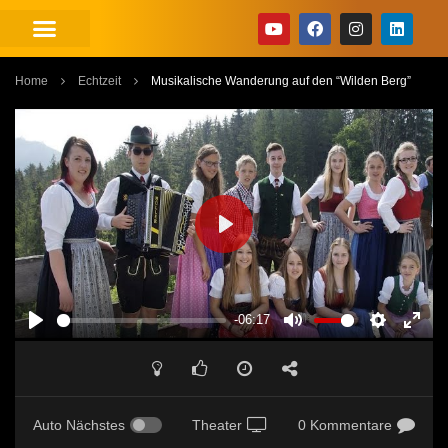
Home
Echtzeit
Musikalische Wanderung auf den “Wilden Berg”
PLAY
-06:17
PLAY
MUTE
SETTINGS
ENT
FUL
Auto Nächstes
Theater
0 Kommentare