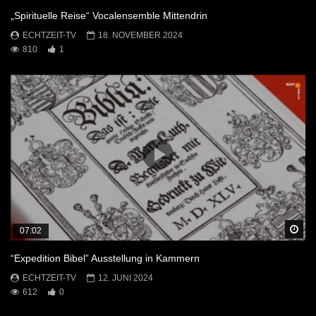
„Spirituelle Reise“ Vocalensemble Mittendrin
ECHTZEIT-TV
18. NOVEMBER 2024
810
1
Sp
07:02
“Expedition Bibel” Ausstellung in Kammern
ECHTZEIT-TV
12. JUNI 2024
612
0