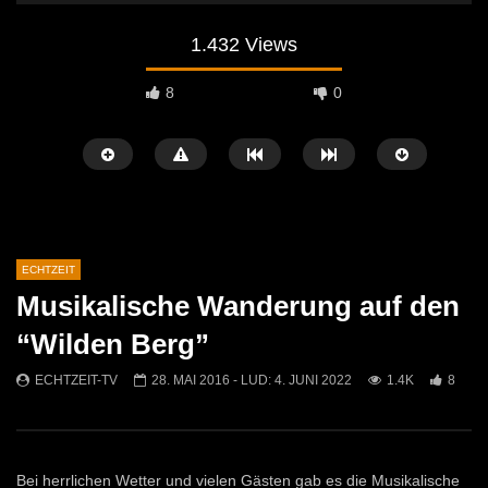
1.432 Views
8
0
ECHTZEIT
Musikalische Wanderung auf den
Später Ansehen
07:46
07:02
“Wilden Berg”
„Spirituelle Reise“ Vocalensemble
“Expedition Bibel” Ausste
ECHTZEIT-TV
28. MAI 2016
- LUD:
4. JUNI 2022
1.4K
8
Mittendrin
Kammern
ECHTZEIT-TV
18. NOVEMBER 2024
ECHTZEIT-TV
12. J
810
1
612
0
Bei herrlichen Wetter und vielen Gästen gab es die Musikalische