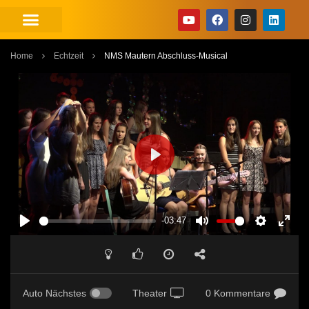
Home
Echtzeit
NMS Mautern Abschluss-Musical
PLAY
-03:47
PLAY
MUTE
SETTINGS
ENT
FUL
Auto Nächstes
Theater
0 Kommentare