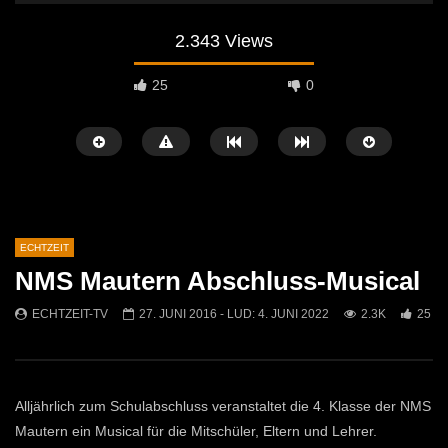
2.343 Views
25
0
ECHTZEIT
NMS Mautern Abschluss-Musical
Später Ansehen
07:46
07:02
ECHTZEIT-TV
27. JUNI 2016
- LUD:
4. JUNI 2022
2.3K
25
„Spirituelle Reise“ Vocalensemble
“Expedition Bibel” Ausste
Mittendrin
Kammern
ECHTZEIT-TV
18. NOVEMBER 2024
ECHTZEIT-TV
12. J
810
1
611
0
Alljährlich zum Schulabschluss veranstaltet die 4. Klasse der NMS
Mautern ein Musical für die Mitschüler, Eltern und Lehrer.