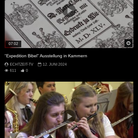
Sp
07:02
“Expedition Bibel” Ausstellung in Kammern
ECHTZEIT-TV
12. JUNI 2024
611
0