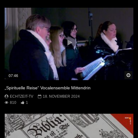
Sp
07:46
„Spirituelle Reise“ Vocalensemble Mittendrin
ECHTZEIT-TV
18. NOVEMBER 2024
810
1