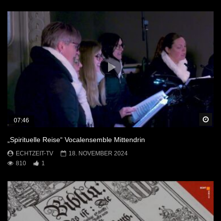
Sp
07:46
„Spirituelle Reise“ Vocalensemble Mittendrin
ECHTZEIT-TV
18. NOVEMBER 2024
810
1