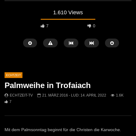
1.610 Views
7
0
ECHTZEIT
Palmweihe in Trofaiach
Später Ansehen
07:46
07:02
ECHTZEIT-TV
21. MÄRZ 2016
- LUD:
14. APRIL 2022
1.6K
7
„Spirituelle Reise“ Vocalensemble
“Expedition Bibel” Ausste
Mittendrin
Kammern
ECHTZEIT-TV
18. NOVEMBER 2024
ECHTZEIT-TV
12. J
810
1
608
0
Mit dem Palmsonntag beginnt für die Christen die Karwoche.