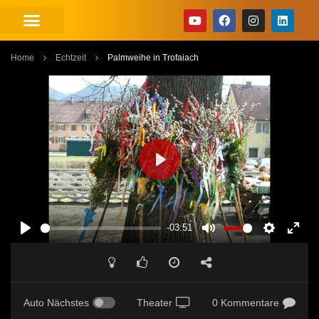
Home
Echtzeit
Palmweihe in Trofaiach
PLAY
-03:51
PLAY
MUTE
SETTINGS
ENT
FUL
Auto Nächstes
Theater
0 Kommentare