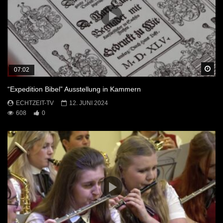
Sp
07:02
“Expedition Bibel” Ausstellung in Kammern
ECHTZEIT-TV
12. JUNI 2024
608
0