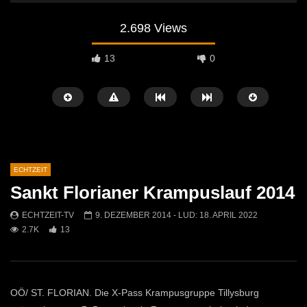
2.698 Views
13
0
ECHTZEIT
Sankt Florianer Krampuslauf 2014
Später Ansehen
07:46
07:02
ECHTZEIT-TV
9. DEZEMBER 2014
- LUD:
18. APRIL 2022
2.7K
13
„Spirituelle Reise“ Vocalensemble
“Expedition Bibel” Ausste
Mittendrin
Kammern
ECHTZEIT-TV
18. NOVEMBER 2024
ECHTZEIT-TV
12. J
813
1
613
0
OÖ/ ST. FLORIAN. Die X-Pass Krampusgruppe Tillysburg