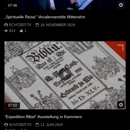
Sp
07:46
„Spirituelle Reise“ Vocalensemble Mittendrin
ECHTZEIT-TV
18. NOVEMBER 2024
813
1
Sp
07:02
“Expedition Bibel” Ausstellung in Kammern
ECHTZEIT-TV
12. JUNI 2024