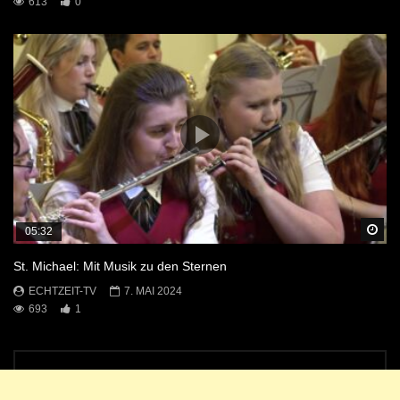
613
0
Sp
05:32
St. Michael: Mit Musik zu den Sternen
ECHTZEIT-TV
7. MAI 2024
693
1