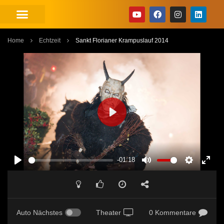
Home
Echtzeit
Sankt Florianer Krampuslauf 2014
PLAY
-01:18
PLAY
MUTE
SETTINGS
ENT
FUL
Auto Nächstes
Theater
0 Kommentare