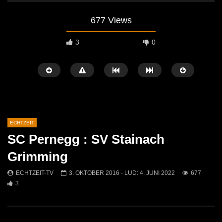
677 Views
3
0
ECHTZEIT
SC Pernegg : SV Stainach
Später Ansehen
07:46
07:02
Grimming
„Spirituelle Reise“ Vocalensemble
“Expedition Bibel” Ausste
ECHTZEIT-TV
3. OKTOBER 2016
- LUD:
4. JUNI 2022
677
Mittendrin
Kammern
3
ECHTZEIT-TV
18. NOVEMBER 2024
ECHTZEIT-TV
12. J
811
1
612
0