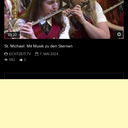
Sp
05:32
St. Michael: Mit Musik zu den Sternen
ECHTZEIT-TV
7. MAI 2024
692
1