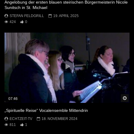
Angelobung der ersten blauen steirischen Bürgermeisterin Nicole
Sunitsch in St. Michael
STEFAN FELDGRILL
19. APRIL 2025
424
0
Sp
07:46
„Spirituelle Reise“ Vocalensemble Mittendrin
ECHTZEIT-TV
18. NOVEMBER 2024
811
1