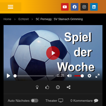
Home
Echtzeit
SC Pernegg : SV Stainach Grimming
PLAY
-11:20
PLAY
MUTE
SETTINGS
ENT
FUL
Auto Nächstes
Theater
0 Kommentare