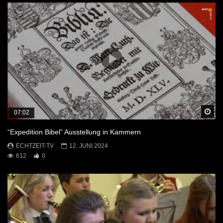
Sp
07:02
“Expedition Bibel” Ausstellung in Kammern
ECHTZEIT-TV
12. JUNI 2024
612
0