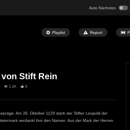
Auto Nächstes
Playlist
Report
P
 von Stift Rein
Später Ansehen
05:32
1.2K
8
 Bibel” Ausstellung in
St. Michael: Mit Musik zu den Sternen
ECHTZEIT-TV
7. MAI 2024
T-TV
12. JUNI 2024
692
1
0
Gepräge. Am 26. Oktober 1129 starb der Stifter Leopold der
Steiermark verdankt ihm den Namen: Aus der Mark der Herren