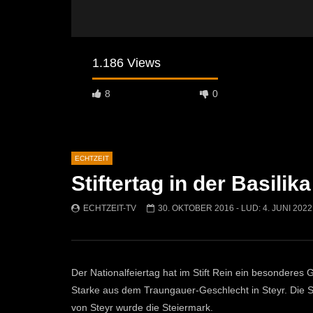
1.186 Views
8
0
ECHTZEIT
Stiftertag in der Basilika
Später Ansehen
07:46
07:02
ECHTZEIT-TV
30. OKTOBER 2016
- LUD:
4. JUNI 2022
„Spirituelle Reise“ Vocalensemble
“Expedition
Mittendrin
Kammern
ECHTZEIT-TV
18. NOVEMBER 2024
ECHTZEI
810
1
611
Der Nationalfeiertag hat im Stift Rein ein besonderes 
Starke aus dem Traungauer-Geschlecht in Steyr. Die 
von Steyr wurde die Steiermark.