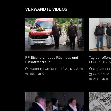
VERWANDTE VIDEOS
FF-Eisenerz neues Rüsthaus und
Tag der offen
Einsatzfahrzeug
ECHTZEIT-T
NORBERT ORTNER
23. MAI 2026
STEFAN FEL
168
0
27. APRIL 20
264
0