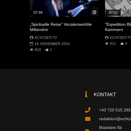
Später Ansehen
07:46
07:02
„Spirituelle Reise“ Vocalensemble
“Expedition Bi
Mittendrin
Kammern
ECHTZEIT-TV
ECHTZEIT-T
611
0
18. NOVEMBER 2024
810
1
KONTAKT
+43 720 515 285
redaktion@echtzei
Madstein 5b