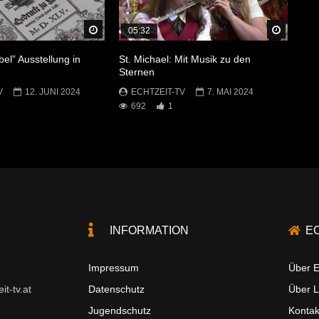
Später Ansehen
Später 
05:32
bel” Ausstellung in
St. Michael: Mit Musik zu den
Sternen
V
12. JUNI 2024
ECHTZEIT-TV
7. MAI 2024
692
1
INFORMATION
E
Impressum
Über E
t-tv.at
Datenschutz
Über 
Jugendschutz
Kontak