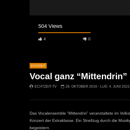
504 Views
4
0
ECHTZEIT
Vocal ganz “Mittendrin”
Später Ansehen
07:46
07:02
ECHTZEIT-TV
26. OKTOBER 2016
- LUD:
4. JUNI 2022
„Spirituelle Reise“ Vocalensemble
“Expedition
Mittendrin
Kammern
ECHTZEIT-TV
18. NOVEMBER 2024
ECHTZEI
811
1
612
Das Vocalensemble “Mittendrin” veranstaltete im Volks
Konzert der Extraklasse. Ein Streifzug durch die Musi
begeistern.