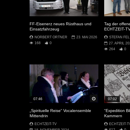
FF-Eisenerz neues Rüsthaus und
Tag der offen
Einsatzfahrzeug
ECHTZEIT-T
NORBERT ORTNER
23. MAI 2026
STEFAN FEL
168
0
27. APRIL 20
264
0
Später Ansehen
07:46
07:02
„Spirituelle Reise“ Vocalensemble
“Expedition Bi
Mittendrin
Kammern
ECHTZEIT-TV
ECHTZEIT-T
612
0
18. NOVEMBER 2024