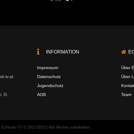
INFORMATION
E
Impressum
Über E
t-tv.at
Datenschutz
Über 
Jugendschutz
Kontak
i. O.
AGB
Team
 Echtzeit-TV © 2012-2023 | Alle Rechte vorbehalten.