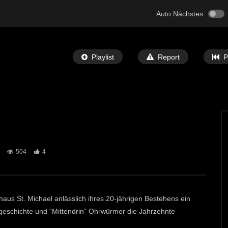
Auto Nächstes
Playlist
Report
P
Später Ansehen
05:32
504
4
 Bibel” Ausstellung in
St. Michael: Mit Musik zu den Sternen
ECHTZEIT-TV
7. MAI 2024
T-TV
12. JUNI 2024
692
1
0
haus St. Michael anlässlich ihres 20-jährigen Bestehens ein
kgeschichte und “Mittendrin” Ohrwürmer die Jahrzehnte