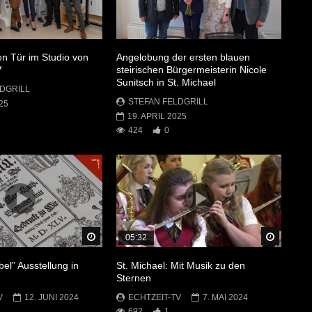
en Tür im Studio von
Angelobung der ersten blauen
V
steirischen Bürgermeisterin Nicole
Sunitsch in St. Michael
DGRILL
STEFAN FELDGRILL
25
19. APRIL 2025
424
0
Später Ansehen
Später 
05:32
bel” Ausstellung in
St. Michael: Mit Musik zu den
Sternen
V
12. JUNI 2024
ECHTZEIT-TV
7. MAI 2024
692
1