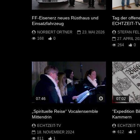
FF-Eisenerz neues Rüsthaus und
Tag der offen
Einsatzfahrzeug
ECHTZEIT-T
NORBERT ORTNER
23. MAI 2026
STEFAN FEL
168
0
27. APRIL 20
264
0
Später Ansehen
07:46
07:02
„Spirituelle Reise“ Vocalensemble
“Expedition Bi
Mittendrin
Kammern
ECHTZEIT-TV
ECHTZEIT-T
612
0
18. NOVEMBER 2024
811
1