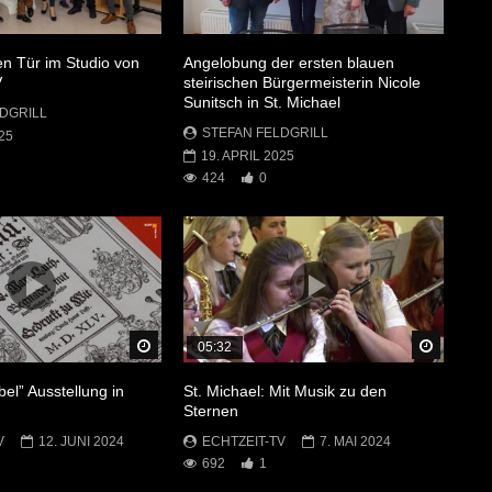
en Tür im Studio von
Angelobung der ersten blauen
V
steirischen Bürgermeisterin Nicole
Sunitsch in St. Michael
DGRILL
STEFAN FELDGRILL
25
19. APRIL 2025
424
0
Später Ansehen
Später 
05:32
bel” Ausstellung in
St. Michael: Mit Musik zu den
Sternen
V
12. JUNI 2024
ECHTZEIT-TV
7. MAI 2024
692
1