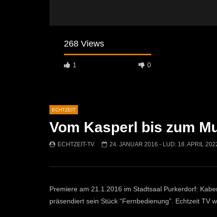
268 Views
1
0
ECHTZEIT
Vom Kasperl bis zum Mu
Später Ansehen
07:46
07:02
ECHTZEIT-TV
24. JANUAR 2016
- LUD:
18. APRIL 202
„Spirituelle Reise“ Vocalensemble
“Expedition
Mittendrin
Kammern
ECHTZEIT-TV
18. NOVEMBER 2024
ECHTZEI
811
1
612
Premiere am 21.1.2016 im Stadtsaal Purkerdorf: Kaber
präsendiert sein Stück “Fernbedienung”. Echtzeit TV w