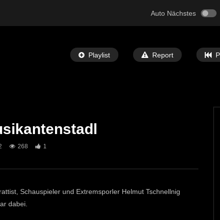
Auto Nächstes
Playlist
Report
P
sikantenstadl
Später Ansehen
05:32
2
268
1
 Bibel” Ausstellung in
St. Michael: Mit Musik zu den Sternen
ECHTZEIT-TV
7. MAI 2024
T-TV
12. JUNI 2024
692
1
0
attist, Schauspieler und Extremsporler Helmut Tschnellnig
ar dabei.