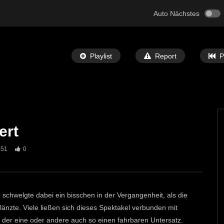
Auto Nächstes
Playlist
Report
P
ert
Später Ansehen
05:32
451
0
 Bibel” Ausstellung in
St. Michael: Mit Musik zu den Sternen
ECHTZEIT-TV
7. MAI 2024
T-TV
12. JUNI 2024
692
1
0
 schwelgte dabei ein bisschen in der Vergangenheit, als die
länzte. Viele ließen sich dieses Spektakel verbunden mit
 der eine oder andere auch so einen fahrbaren Untersatz.