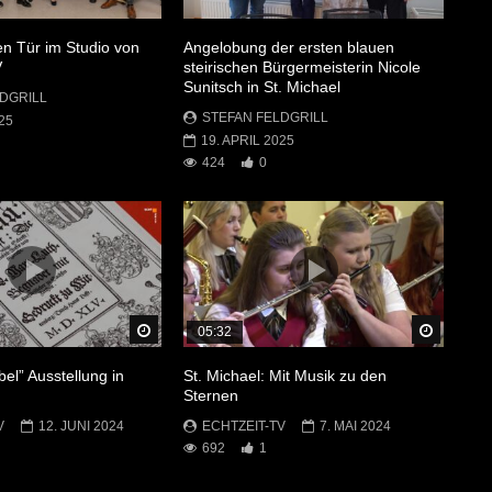
en Tür im Studio von
Angelobung der ersten blauen
V
steirischen Bürgermeisterin Nicole
Sunitsch in St. Michael
DGRILL
STEFAN FELDGRILL
25
19. APRIL 2025
424
0
Später Ansehen
Später 
05:32
bel” Ausstellung in
St. Michael: Mit Musik zu den
Sternen
V
12. JUNI 2024
ECHTZEIT-TV
7. MAI 2024
692
1