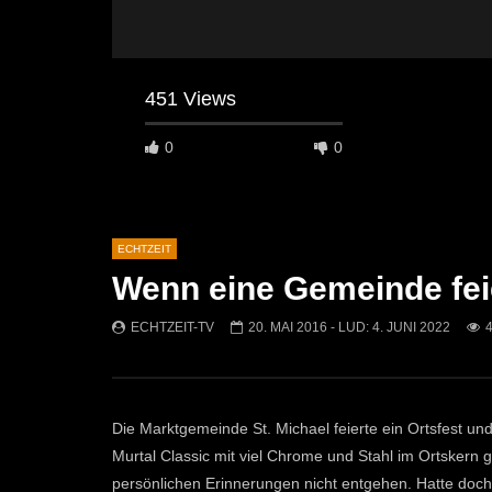
451 Views
0
0
ECHTZEIT
Wenn eine Gemeinde fei
Später Ansehen
07:46
07:02
ECHTZEIT-TV
20. MAI 2016
- LUD:
4. JUNI 2022
„Spirituelle Reise“ Vocalensemble
“Expedition
Mittendrin
Kammern
ECHTZEIT-TV
18. NOVEMBER 2024
ECHTZEI
810
1
612
Die Marktgemeinde St. Michael feierte ein Ortsfest und
Murtal Classic mit viel Chrome und Stahl im Ortskern g
persönlichen Erinnerungen nicht entgehen. Hatte doch