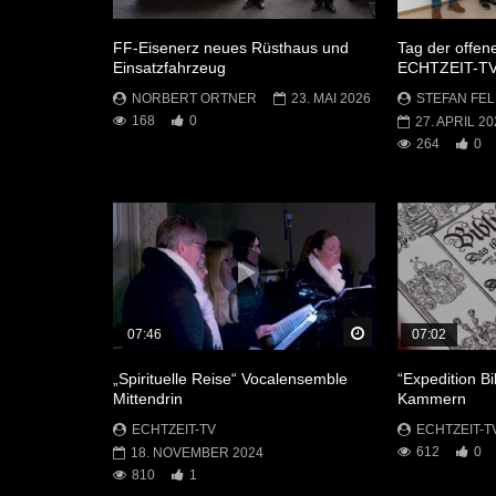
FF-Eisenerz neues Rüsthaus und
Tag der offen
Einsatzfahrzeug
ECHTZEIT-T
NORBERT ORTNER
23. MAI 2026
STEFAN FEL
168
0
27. APRIL 20
264
0
Später Ansehen
07:46
07:02
„Spirituelle Reise“ Vocalensemble
“Expedition Bi
Mittendrin
Kammern
ECHTZEIT-TV
ECHTZEIT-T
612
0
18. NOVEMBER 2024
810
1