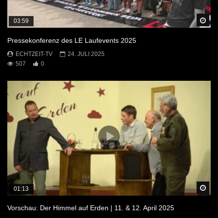
Sp
03:59
Pressekonferenz des LE Laufevents 2025
ECHTZEIT-TV
24. JULI 2025
507
0
Sp
01:13
Vorschau: Der Himmel auf Erden | 11. & 12. April 2025