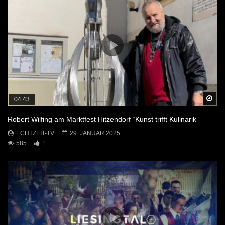
Sp
04:43
Robert Wilfing am Marktfest Hitzendorf “Kunst trifft Kulinarik”
ECHTZEIT-TV
29. JANUAR 2025
585
1