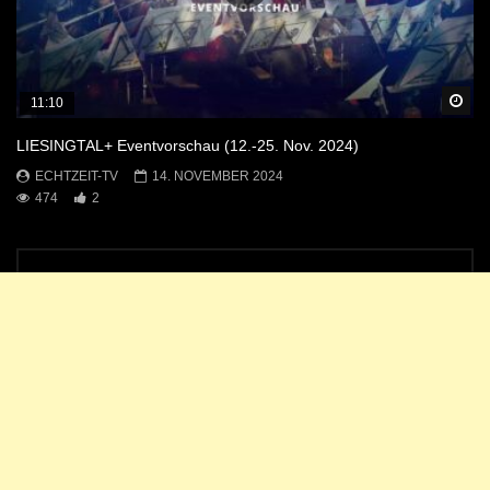
Sp
11:10
LIESINGTAL+ Eventvorschau (12.-25. Nov. 2024)
ECHTZEIT-TV
14. NOVEMBER 2024
474
2