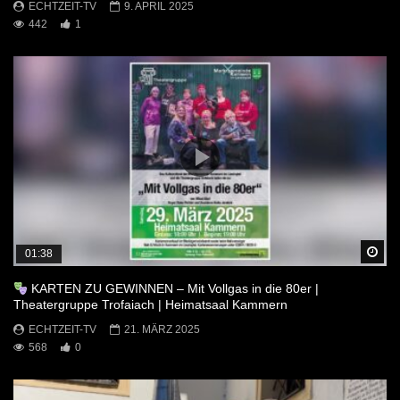
ECHTZEIT-TV
9. APRIL 2025
442
1
Sp
01:38
KARTEN ZU GEWINNEN – Mit Vollgas in die 80er |
Theatergruppe Trofaiach | Heimatsaal Kammern
ECHTZEIT-TV
21. MÄRZ 2025
568
0