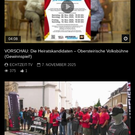
Sp
04:08
VORSCHAU: Die Heiratskandidaten – Obersteirische Volksbühne
(Gewinnspiel!)
ECHTZEIT-TV
7. NOVEMBER 2025
375
1