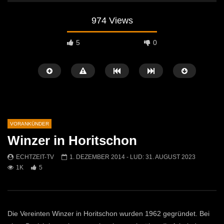
974 Views
5
0
VORANKÜNDER
Winzer in Horitschon
Später Ansehen
04:08
03:59
ECHTZEIT-TV
1. DEZEMBER 2014
- LUD:
31. AUGUST 2023
1K
5
VORSCHAU: Die Heiratskandidaten –
Pressekonferenz des LE
Obersteirische Volksbühne
2025
(Gewinnspiel!)
ECHTZEIT-TV
24. J
ECHTZEIT-TV
7. NOVEMBER 2025
507
0
375
1
Die Vereinten Winzer in Horitschon wurden 1962 gegründet. Bei