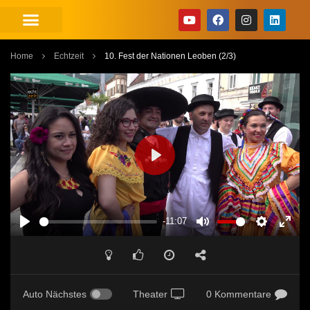
Home
Echtzeit
10. Fest der Nationen Leoben (2/3)
PLAY
-11:07
PLAY
MUTE
SETTINGS
ENT
FUL
Auto Nächstes
Theater
0 Kommentare