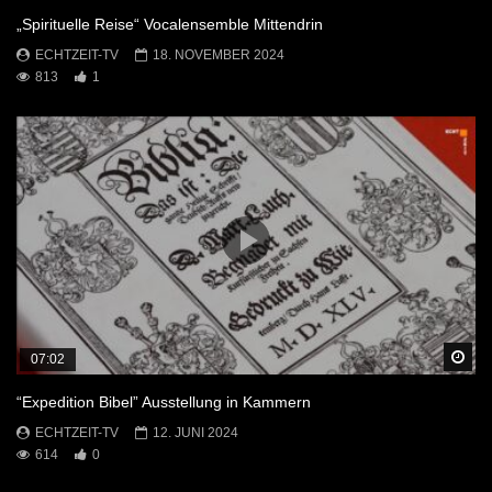
„Spirituelle Reise“ Vocalensemble Mittendrin
ECHTZEIT-TV
18. NOVEMBER 2024
813
1
Sp
07:02
“Expedition Bibel” Ausstellung in Kammern
ECHTZEIT-TV
12. JUNI 2024
614
0