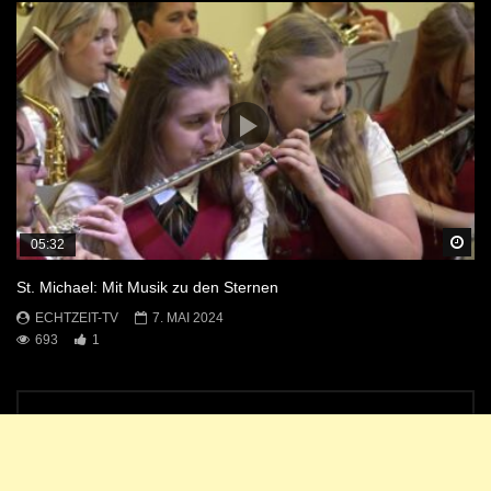
Sp
05:32
St. Michael: Mit Musik zu den Sternen
ECHTZEIT-TV
7. MAI 2024
693
1