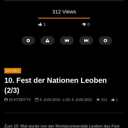
312 Views
1
0
ECHTZEIT
10. Fest der Nationen Leoben
Später Ansehen
07:46
07:02
(2/3)
„Spirituelle Reise“ Vocalensemble
“Expedition Bibel” Ausste
ECHTZEIT-TV
4. JUNI 2018
- LUD:
4. JUNI 2022
312
1
Mittendrin
Kammern
ECHTZEIT-TV
18. NOVEMBER 2024
ECHTZEIT-TV
12. J
813
1
614
0
Zum 10. Mal wurde von der Montanuniversität Leoben das Fest