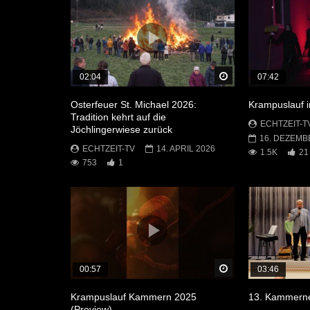
Später Ansehen
02:04
07:42
Osterfeuer St. Michael 2026:
Krampuslauf 
Tradition kehrt auf die
ECHTZEIT-T
Jöchlingerwiese zurück
16. DEZEMB
ECHTZEIT-TV
14. APRIL 2026
1.5K
21
753
1
Später Ansehen
00:57
03:46
Krampuslauf Kammern 2025
13. Kammerne
(Preview)