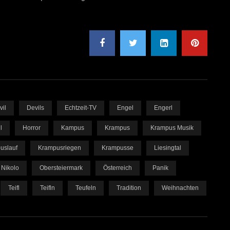
vil
Devils
Echtzeit-TV
Engel
Engerl
l
Horror
Kampus
Krampus
Krampus Musik
uslauf
Krampusriegen
Krampusse
Liesingtal
Nikolo
Obersteiermark
Österreich
Panik
Teifl
Teifln
Teufeln
Tradition
Weihnachten