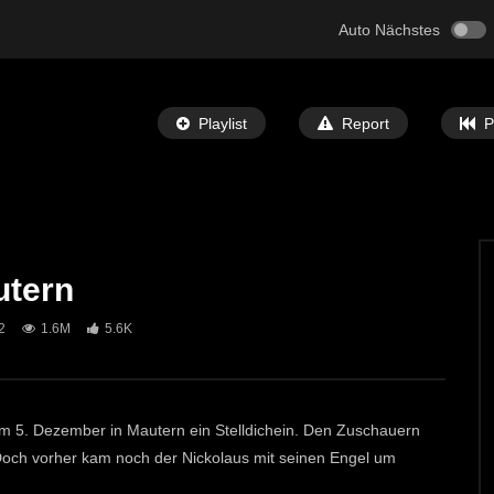
Auto Nächstes
Playlist
Report
P
utern
Später Ansehen
02:30
2
1.6M
5.6K
f in Mautern 2025
Kinderkrampus in St.Michael
T-TV
16. DEZEMBER 2025
ECHTZEIT-TV
10. DEZEMBER 2025
21
800
6
m 5. Dezember in Mautern ein Stelldichein. Den Zuschauern
Doch vorher kam noch der Nickolaus mit seinen Engel um