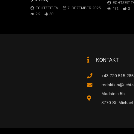
ECHTZEIT-T
ECHTZEIT-TV
7. DEZEMBER 2025
471
3
2K
30
KONTAKT
+43 720 515 285
redaktion@echtzei
Madstein 5b
8770 St. Michael 