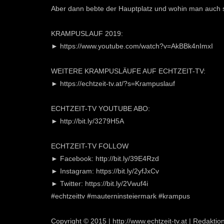
Aber dann bebte der Hauptplatz und wohin man auch sc
KRAMPUSLAUF 2019:
► https://www.youtube.com/watch?v=AkBBk4nImxI
WEITERE KRAMPUSLÄUFE AUF ECHTZEIT-TV:
► https://echtzeit-tv.at/?s=Krampuslauf
ECHTZEIT-TV YOUTUBE ABO:
► http://bit.ly/3279H5A
ECHTZEIT-TV FOLLOW
► Facebook: http://bit.ly/39E4Rzd
► Instagram: https://bit.ly/2yfJxCv
► Twitter: https://bit.ly/2Vwuf4i
#echtzeittv #mauterninsteiermark #krampus
Copyright © 2015 | http://www.echtzeit-tv.at | Redakt