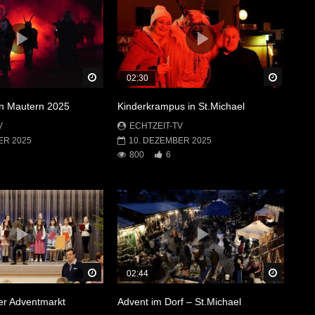
Später Ansehen
Später 
02:30
in Mautern 2025
Kinderkrampus in St.Michael
V
ECHTZEIT-TV
ER 2025
10. DEZEMBER 2025
800
6
Später Ansehen
Später 
02:44
r Adventmarkt
Advent im Dorf – St.Michael