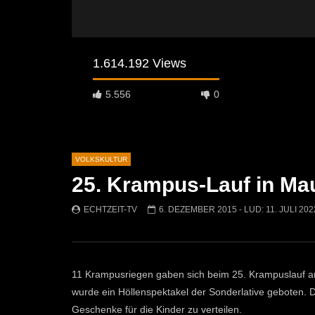
1.614.192 Views
5.556
0
VOLKSKULTUR
25. Krampus-Lauf in Ma
Später Ansehen
02:04
07:42
ECHTZEIT-TV
6. DEZEMBER 2015
- LUD:
11. JULI 202
Osterfeuer St. Michael 2026: Tradition
Krampuslau
kehrt auf die Jöchlingerwiese zurück
ECHTZEI
ECHTZEIT-TV
14. APRIL 2026
1.5K
753
1
11 Krampusriegen gaben sich beim 25. Krampuslauf a
wurde ein Höllenspektakel der Sonderlative geboten. 
Geschenke für die Kinder zu verteilen.