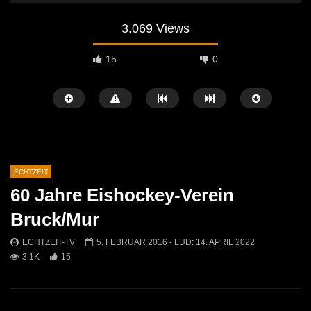
3.069 Views
15
0
ECHTZEIT
60 Jahre Eishockey-Verein
Später Ansehen
07:46
07:02
Bruck/Mur
„Spirituelle Reise“ Vocalensemble
“Expedition Bibel” Ausste
ECHTZEIT-TV
5. FEBRUAR 2016
- LUD:
14. APRIL 2022
Mittendrin
Kammern
3.1K
15
ECHTZEIT-TV
18. NOVEMBER 2024
ECHTZEIT-TV
12. J
811
1
612
0