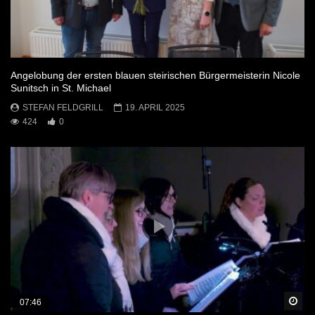
Angelobung der ersten blauen steirischen Bürgermeisterin Nicole
Sunitsch in St. Michael
STEFAN FELDGRILL
19. APRIL 2025
424
0
Sp
07:46