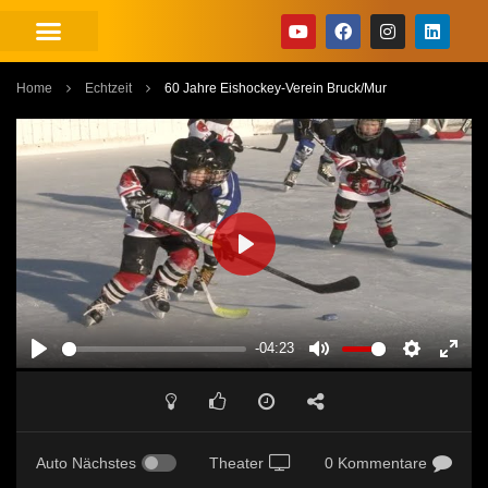
Home
Echtzeit
60 Jahre Eishockey-Verein Bruck/Mur
PLAY
-04:23
PLAY
MUTE
SETTINGS
ENT
FUL
Auto Nächstes
Theater
0 Kommentare