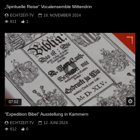
„Spirituelle Reise“ Vocalensemble Mittendrin
ECHTZEIT-TV
18. NOVEMBER 2024
811
1
Sp
07:02
“Expedition Bibel” Ausstellung in Kammern
ECHTZEIT-TV
12. JUNI 2024
612
0