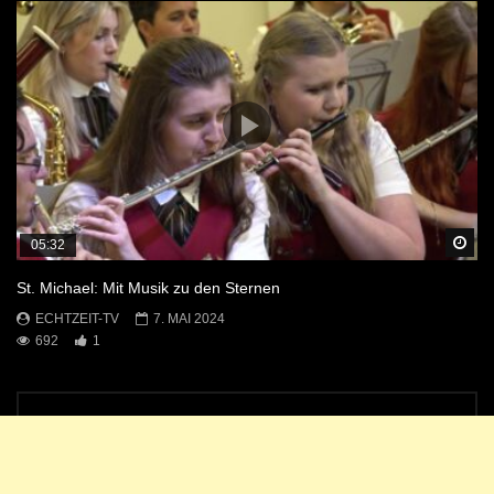
Sp
05:32
St. Michael: Mit Musik zu den Sternen
ECHTZEIT-TV
7. MAI 2024
692
1