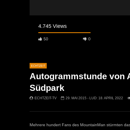
4.745 Views
50
0
ECHTZEIT
Autogrammstunde von A
Später Ansehen
07:46
07:02
Südpark
„Spirituelle Reise“ Vocalensemble
“Expedition
Mittendrin
Kammern
ECHTZEIT-TV
29. MAI 2015
- LUD:
18. APRIL 2022
ECHTZEIT-TV
18. NOVEMBER 2024
ECHTZEI
811
1
612
Mehrere hundert Fans des MountainMan stürmten das 