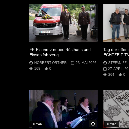
FF-Eisenerz neues Rüsthaus und
Tag der offen
Einsatzfahrzeug
ECHTZEIT-T
NORBERT ORTNER
23. MAI 2026
STEFAN FEL
168
0
27. APRIL 20
264
0
Später Ansehen
07:46
07:02