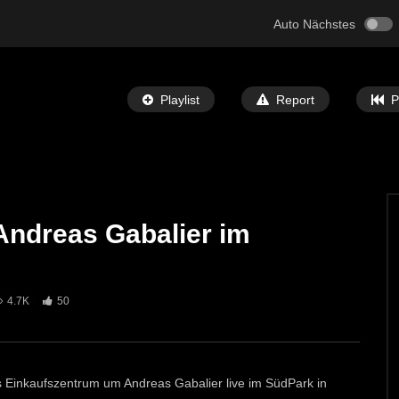
Auto Nächstes
Playlist
Report
P
ndreas Gabalier im
Später Ansehen
05:32
 Bibel” Ausstellung in
St. Michael: Mit Musik zu den Sternen
4.7K
50
ECHTZEIT-TV
7. MAI 2024
T-TV
12. JUNI 2024
692
1
0
Einkaufszentrum um Andreas Gabalier live im SüdPark in