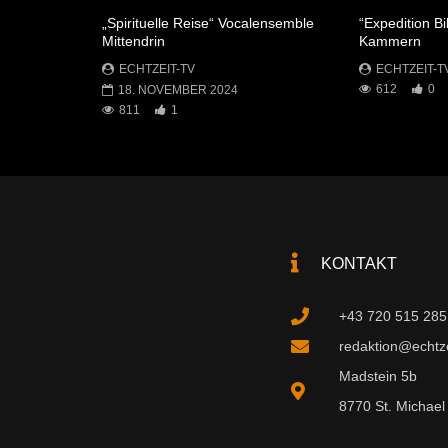
„Spirituelle Reise“ Vocalensemble
“Expedition Bi
Mittendrin
Kammern
ECHTZEIT-TV
ECHTZEIT-T
612
0
18. NOVEMBER 2024
811
1
KONTAKT
+43 720 515 285
redaktion@echtzei
Madstein 5b
8770 St. Michael 