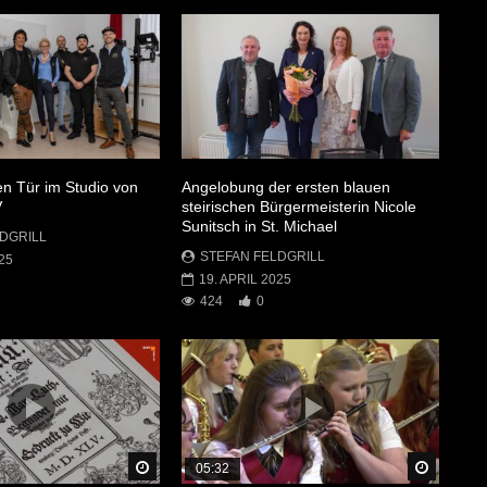
en Tür im Studio von
Angelobung der ersten blauen
V
steirischen Bürgermeisterin Nicole
Sunitsch in St. Michael
DGRILL
STEFAN FELDGRILL
25
19. APRIL 2025
424
0
Später Ansehen
Später 
05:32