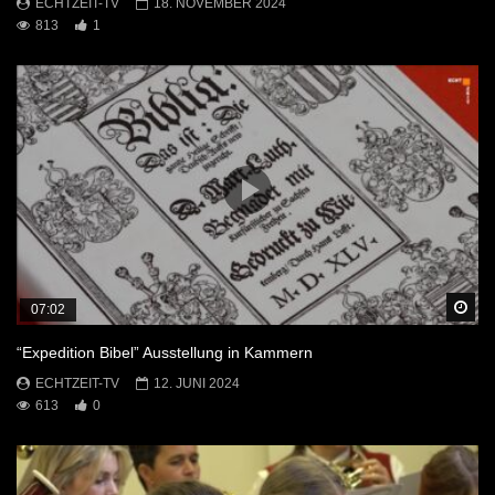
ECHTZEIT-TV
18. NOVEMBER 2024
813
1
Sp
07:02
“Expedition Bibel” Ausstellung in Kammern
ECHTZEIT-TV
12. JUNI 2024
613
0