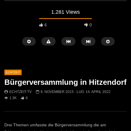
1.281 Views
6
0
ECHTZEIT
Bürgerversammlung in Hitzendorf
Später Ansehen
07:46
07:02
ECHTZEIT-TV
6. NOVEMBER 2015
- LUD:
14. APRIL 2022
1.3K
6
„Spirituelle Reise“ Vocalensemble
“Expedition Bibel” Ausste
Mittendrin
Kammern
ECHTZEIT-TV
18. NOVEMBER 2024
ECHTZEIT-TV
12. J
813
1
613
0
Drei Themen umfasste die Bürgerversammlung die am