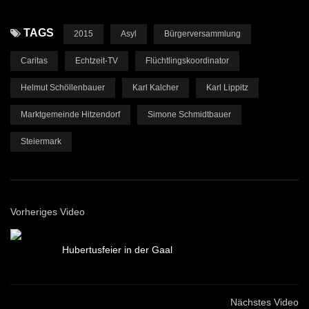
TAGS
2015
Asyl
Bürgerversammlung
Caritas
Echtzeit-TV
Flüchtlingskoordinator
Helmut Schöllenbauer
Karl Kalcher
Karl Lippitz
Marktgemeinde Hitzendorf
Simone Schmidtbauer
Steiermark
Vorheriges Video
Hubertusfeier in der Gaal
Nächstes Video