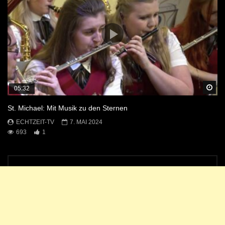
Sp
05:32
St. Michael: Mit Musik zu den Sternen
ECHTZEIT-TV
7. MAI 2024
693
1