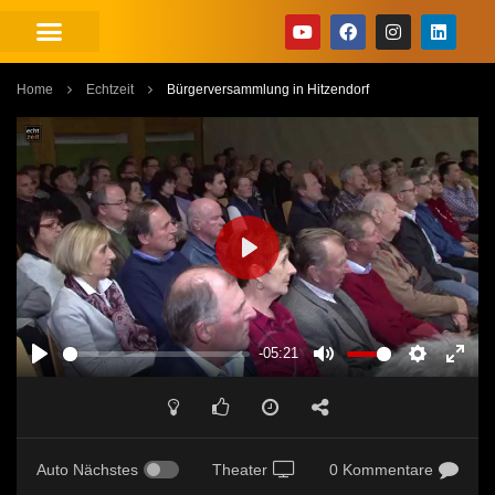
Home
Echtzeit
Bürgerversammlung in Hitzendorf
PLAY
-05:21
PLAY
MUTE
SETTINGS
ENT
FUL
Auto Nächstes
Theater
0 Kommentare