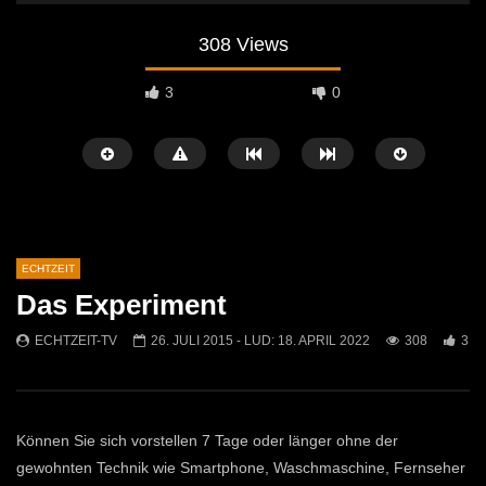
308 Views
3
0
ECHTZEIT
Das Experiment
Später Ansehen
07:46
07:02
ECHTZEIT-TV
26. JULI 2015
- LUD:
18. APRIL 2022
308
3
„Spirituelle Reise“ Vocalensemble
“Expedition Bibel” Ausste
Mittendrin
Kammern
ECHTZEIT-TV
18. NOVEMBER 2024
ECHTZEIT-TV
12. J
812
1
613
0
Können Sie sich vorstellen 7 Tage oder länger ohne der
gewohnten Technik wie Smartphone, Waschmaschine, Fernseher