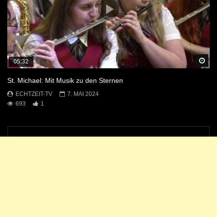
Sp
05:32
St. Michael: Mit Musik zu den Sternen
ECHTZEIT-TV
7. MAI 2024
693
1