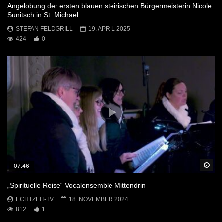
Angelobung der ersten blauen steirischen Bürgermeisterin Nicole
Sunitsch in St. Michael
STEFAN FELDGRILL
19. APRIL 2025
424
0
Sp
07:46
„Spirituelle Reise“ Vocalensemble Mittendrin
ECHTZEIT-TV
18. NOVEMBER 2024
812
1