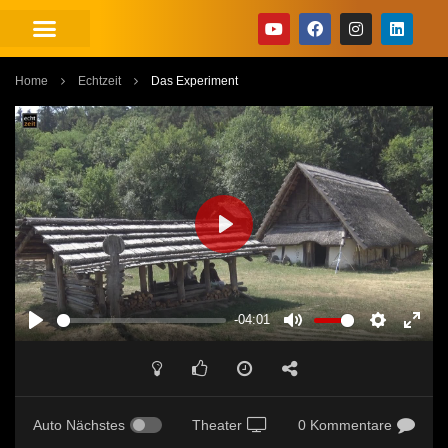
Home
Echtzeit
Das Experiment
PLAY
-04:01
PLAY
MUTE
SETTINGS
ENT
FUL
Auto Nächstes
Theater
0 Kommentare