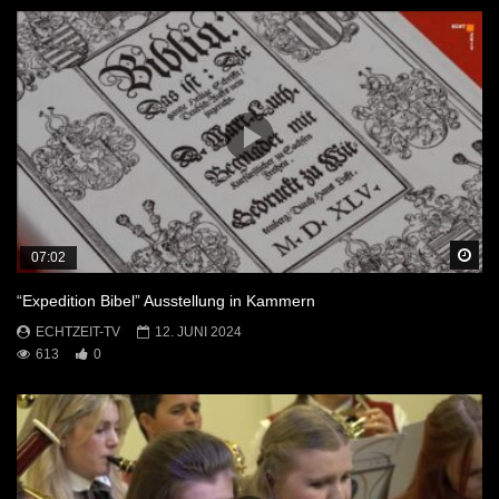
Sp
07:02
“Expedition Bibel” Ausstellung in Kammern
ECHTZEIT-TV
12. JUNI 2024
613
0