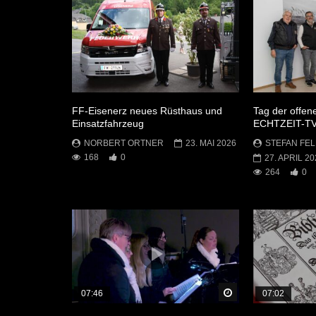
FF-Eisenerz neues Rüsthaus und
Tag der offen
Einsatzfahrzeug
ECHTZEIT-T
NORBERT ORTNER
23. MAI 2026
STEFAN FEL
168
0
27. APRIL 20
264
0
Später Ansehen
07:46
07:02