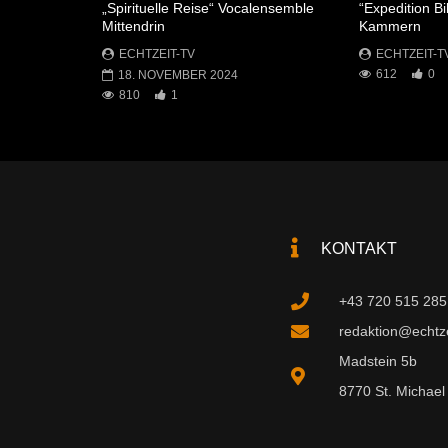
„Spirituelle Reise“ Vocalensemble
“Expedition Bi
Mittendrin
Kammern
ECHTZEIT-TV
ECHTZEIT-T
612
0
18. NOVEMBER 2024
810
1
KONTAKT
+43 720 515 285
redaktion@echtzei
Madstein 5b
8770 St. Michael 