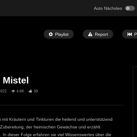
Auto Nächstes
Playlist
Report
P
 Mistel
Später Ansehen
05:32
2022
4.6K
39
 Bibel” Ausstellung in
St. Michael: Mit Musik zu den Sternen
ECHTZEIT-TV
7. MAI 2024
T-TV
12. JUNI 2024
692
1
0
ch mit Kräutern und Tinkturen die heilend und unterstützend
e Zubereitung, der heimischen Gewächse und erzählt
In dieser Folge erfahren sie viel Wissenswertes über die