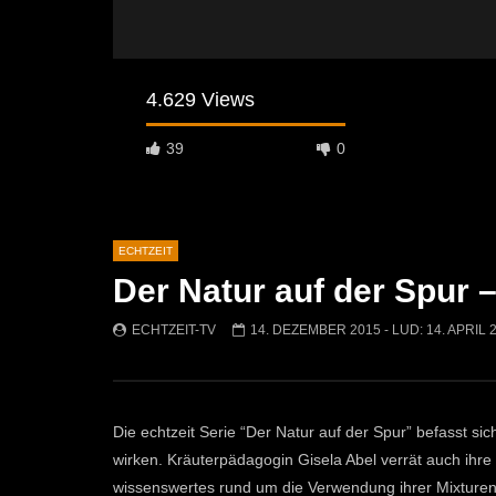
4.629 Views
39
0
ECHTZEIT
Der Natur auf der Spur –
Später Ansehen
07:46
07:02
ECHTZEIT-TV
14. DEZEMBER 2015
- LUD:
14. APRIL 
„Spirituelle Reise“ Vocalensemble
“Expedition
Mittendrin
Kammern
ECHTZEIT-TV
18. NOVEMBER 2024
ECHTZEI
810
1
612
Die echtzeit Serie “Der Natur auf der Spur” befasst si
wirken. Kräuterpädagogin Gisela Abel verrät auch ihr
wissenswertes rund um die Verwendung ihrer Mixturen. 