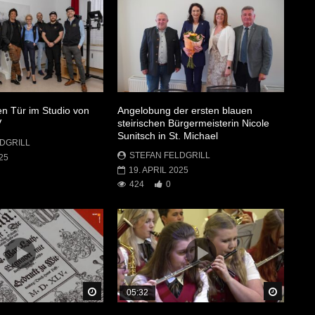
en Tür im Studio von
Angelobung der ersten blauen
V
steirischen Bürgermeisterin Nicole
Sunitsch in St. Michael
DGRILL
STEFAN FELDGRILL
25
19. APRIL 2025
424
0
Später Ansehen
Später 
05:32