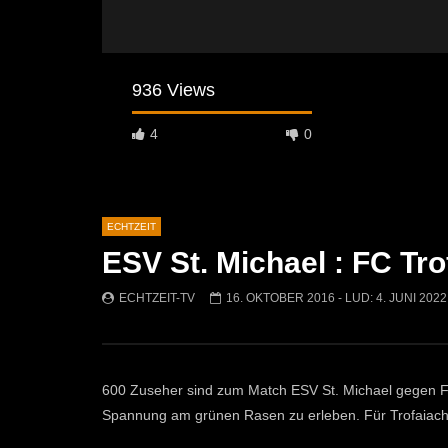
936 Views
4
0
ECHTZEIT
ESV St. Michael : FC Tro
Später Ansehen
07:46
07:02
ECHTZEIT-TV
16. OKTOBER 2016
- LUD:
4. JUNI 2022
„Spirituelle Reise“ Vocalensemble
“Expedition
Mittendrin
Kammern
ECHTZEIT-TV
18. NOVEMBER 2024
ECHTZEI
811
1
612
600 Zuseher sind zum Match ESV St. Michael gegen F
Spannung am grünen Rasen zu erleben. Für Trofaiach 