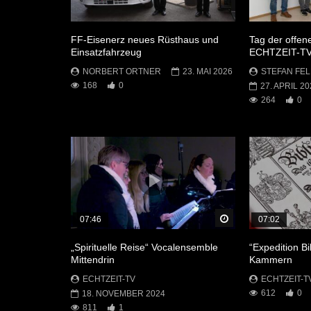
FF-Eisenerz neues Rüsthaus und
Tag der offen
Einsatzfahrzeug
ECHTZEIT-T
NORBERT ORTNER
23. MAI 2026
STEFAN FEL
168
0
27. APRIL 20
264
0
Später Ansehen
07:46
07:02
„Spirituelle Reise“ Vocalensemble
“Expedition Bi
Mittendrin
Kammern
ECHTZEIT-TV
ECHTZEIT-T
612
0
18. NOVEMBER 2024
811
1