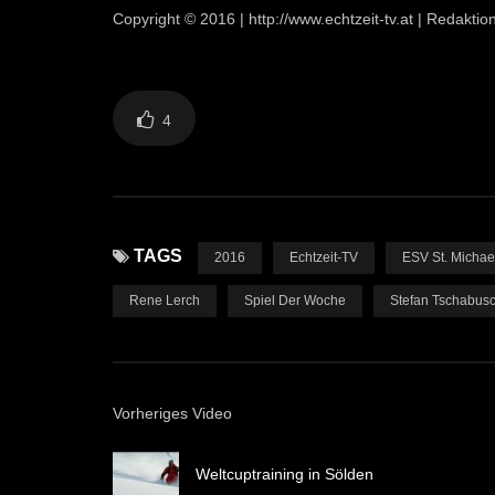
Copyright © 2016 | http://www.echtzeit-tv.at | Redakti
4
TAGS
2016
Echtzeit-TV
ESV St. Michae
Rene Lerch
Spiel Der Woche
Stefan Tschabus
Vorheriges Video
Weltcuptraining in Sölden