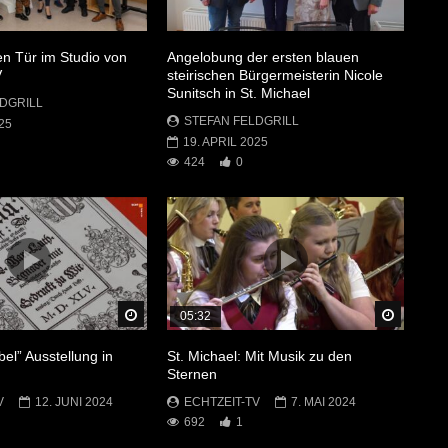
en Tür im Studio von
Angelobung der ersten blauen
V
steirischen Bürgermeisterin Nicole
Sunitsch in St. Michael
DGRILL
STEFAN FELDGRILL
25
19. APRIL 2025
424
0
Später Ansehen
Später 
05:32
bel” Ausstellung in
St. Michael: Mit Musik zu den
Sternen
V
12. JUNI 2024
ECHTZEIT-TV
7. MAI 2024
692
1