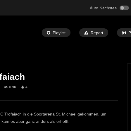
Auto Nächstes
Playlist
Report
P
faiach
Später Ansehen
05:32
0.9K
4
 Bibel” Ausstellung in
St. Michael: Mit Musik zu den Sternen
ECHTZEIT-TV
7. MAI 2024
T-TV
12. JUNI 2024
692
1
0
C Trofaiach in die Sportarena St. Michael gekommen, um
kam es aber ganz anders als erhofft.