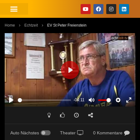
Home
Echtzeit
EV St Peter Freienstein
PLAY
-04:11
PLAY
MUTE
SETTINGS
ENT
FUL
Auto Nächstes
Theater
0 Kommentare