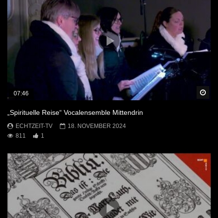
Sp
07:46
„Spirituelle Reise“ Vocalensemble Mittendrin
ECHTZEIT-TV
18. NOVEMBER 2024
811
1