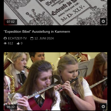
Sp
07:02
“Expedition Bibel” Ausstellung in Kammern
ECHTZEIT-TV
12. JUNI 2024
612
0
Sp
05:32