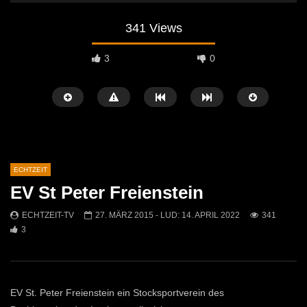
341 Views
3
0
ECHTZEIT
EV St Peter Freienstein
Später Ansehen
07:46
07:02
ECHTZEIT-TV
27. MÄRZ 2015
- LUD:
14. APRIL 2022
341
3
„Spirituelle Reise“ Vocalensemble
“Expedition Bibel” Ausste
Mittendrin
Kammern
ECHTZEIT-TV
18. NOVEMBER 2024
ECHTZEIT-TV
12. J
811
1
612
0
EV St. Peter Freienstein ein Stocksportverein des