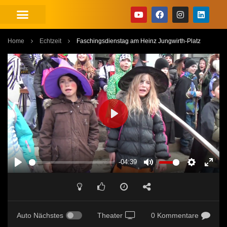
Home
Echtzeit
Faschingsdienstag am Heinz Jungwirth-Platz
PLAY
-04:39
PLAY
MUTE
SETTINGS
ENT
FUL
Auto Nächstes
Theater
0 Kommentare