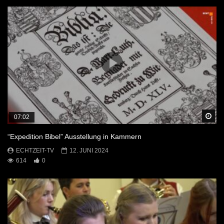
Sp
07:02
“Expedition Bibel” Ausstellung in Kammern
ECHTZEIT-TV
12. JUNI 2024
614
0