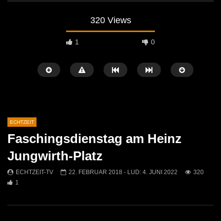
320 Views
1
0
ECHTZEIT
Faschingsdienstag am Heinz
Später Ansehen
07:46
07:02
Jungwirth-Platz
„Spirituelle Reise“ Vocalensemble
“Expedition Bibel” Ausste
ECHTZEIT-TV
22. FEBRUAR 2018
- LUD:
4. JUNI 2022
320
Mittendrin
Kammern
1
ECHTZEIT-TV
18. NOVEMBER 2024
ECHTZEIT-TV
12. J
814
1
614
0