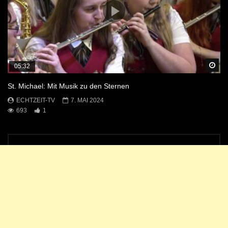
Sp
05:32
St. Michael: Mit Musik zu den Sternen
ECHTZEIT-TV
7. MAI 2024
693
1