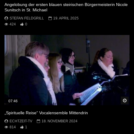
Angelobung der ersten blauen steirischen Bürgermeisterin Nicole
Sunitsch in St. Michael
STEFAN FELDGRILL
19. APRIL 2025
424
0
Sp
07:46
„Spirituelle Reise“ Vocalensemble Mittendrin
ECHTZEIT-TV
18. NOVEMBER 2024
814
1