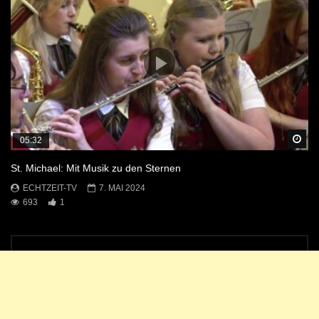
Sp
05:32
St. Michael: Mit Musik zu den Sternen
ECHTZEIT-TV
7. MAI 2024
693
1