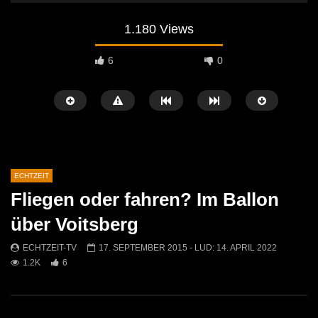
1.180 Views
6
0
ECHTZEIT
Fliegen oder fahren? Im Ballon
Später Ansehen
07:46
07:02
über Voitsberg
„Spirituelle Reise“ Vocalensemble
“Expedition Bibel” Ausste
ECHTZEIT-TV
17. SEPTEMBER 2015
- LUD:
14. APRIL 2022
Mittendrin
Kammern
1.2K
6
ECHTZEIT-TV
18. NOVEMBER 2024
ECHTZEIT-TV
12. J
813
1
614
0