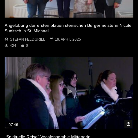
Angelobung der ersten blauen steirischen Bürgermeisterin Nicole
Sunitsch in St. Michael
STEFAN FELDGRILL
19. APRIL 2025
424
0
Sp
07:46
„Spirituelle Reise“ Vocalensemble Mittendrin