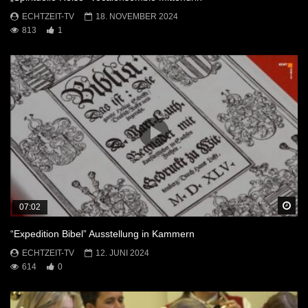
ECHTZEIT-TV
18. NOVEMBER 2024
813
1
Sp
07:02
“Expedition Bibel” Ausstellung in Kammern
ECHTZEIT-TV
12. JUNI 2024
614
0