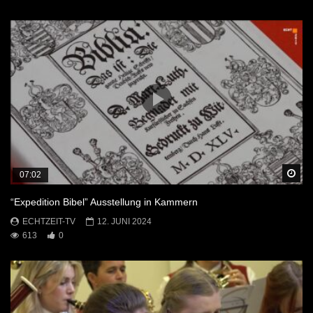
Sp
07:02
“Expedition Bibel” Ausstellung in Kammern
ECHTZEIT-TV
12. JUNI 2024
613
0