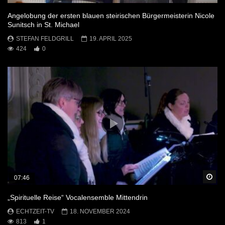
Angelobung der ersten blauen steirischen Bürgermeisterin Nicole
Sunitsch in St. Michael
STEFAN FELDGRILL
19. APRIL 2025
424
0
Sp
07:46
„Spirituelle Reise“ Vocalensemble Mittendrin
ECHTZEIT-TV
18. NOVEMBER 2024
813
1