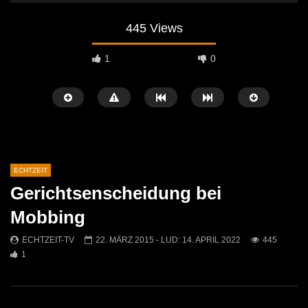
445 Views
1
0
ECHTZEIT
Gerichtsenscheidung bei
Später Ansehen
07:46
07:02
Mobbing
„Spirituelle Reise“ Vocalensemble
“Expedition Bibel” Ausste
ECHTZEIT-TV
22. MÄRZ 2015
- LUD:
14. APRIL 2022
445
Mittendrin
Kammern
1
ECHTZEIT-TV
18. NOVEMBER 2024
ECHTZEIT-TV
12. J
813
1
613
0