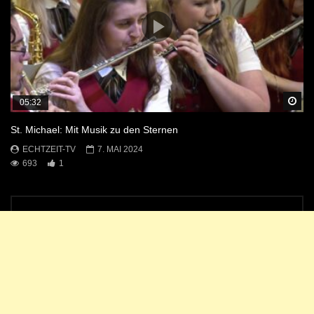
Sp
05:32
St. Michael: Mit Musik zu den Sternen
ECHTZEIT-TV
7. MAI 2024
693
1