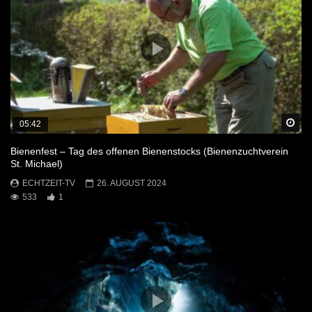
Sp
05:42
Bienenfest – Tag des offenen Bienenstocks (Bienenzuchtverein
St. Michael)
ECHTZEIT-TV
26. AUGUST 2024
533
1