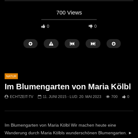
700 Views
0
0
NATUR
Im Blumengarten von Maria Kölbl
Später Ansehen
02:11
02:31
ECHTZEIT-TV
11. JUNI 2015
- LUD:
20. MAI 2023
700
0
Rekorde & Sensationelles
Bau und Gartentag bei T
ECHTZEIT-TV
21. OKTOBER 2025
ECHTZEIT-TV
29. M
412
1
552
0
Im Blumengarten von Maria Kölbl Wir machen heute eine
Wanderung durch Maria Kölbls wunderschönen Blumengarten. ►