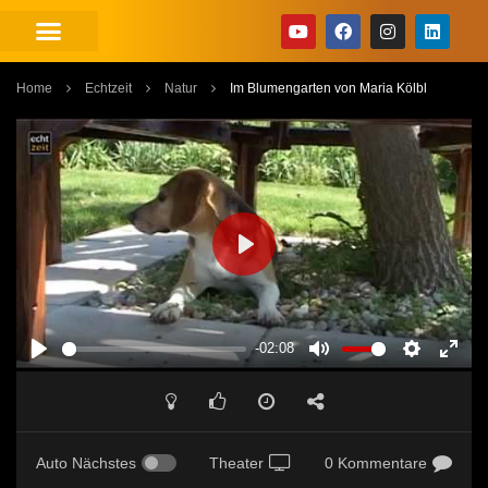
Home
Echtzeit
Natur
Im Blumengarten von Maria Kölbl
PLAY
-02:08
PLAY
MUTE
SETTINGS
ENT
FUL
Auto Nächstes
Theater
0 Kommentare