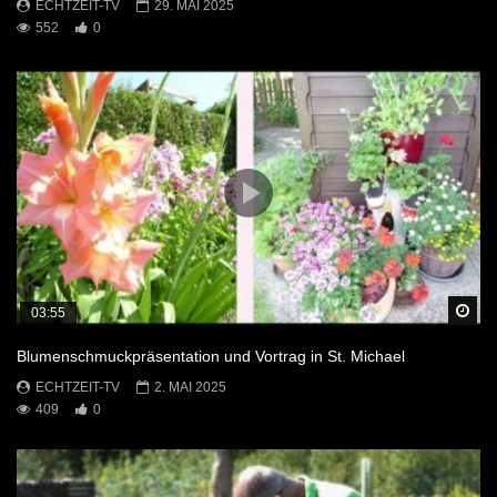
ECHTZEIT-TV
29. MAI 2025
552
0
Sp
03:55
Blumenschmuckpräsentation und Vortrag in St. Michael
ECHTZEIT-TV
2. MAI 2025
409
0