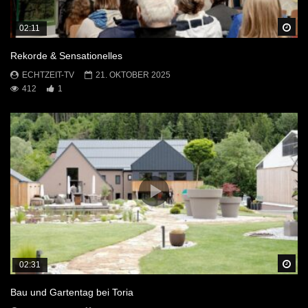
Sp
02:11
Rekorde & Sensationelles
ECHTZEIT-TV
21. OKTOBER 2025
412
1
Sp
02:31
Bau und Gartentag bei Toria