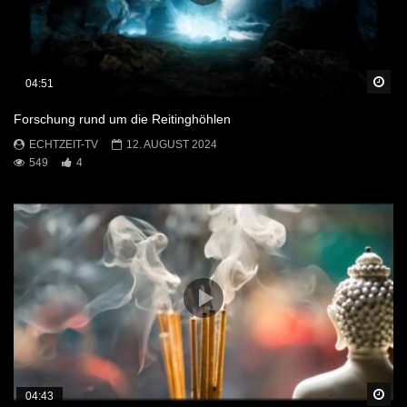
Sp
04:51
Forschung rund um die Reitinghöhlen
ECHTZEIT-TV
12. AUGUST 2024
549
4
Sp
04:43