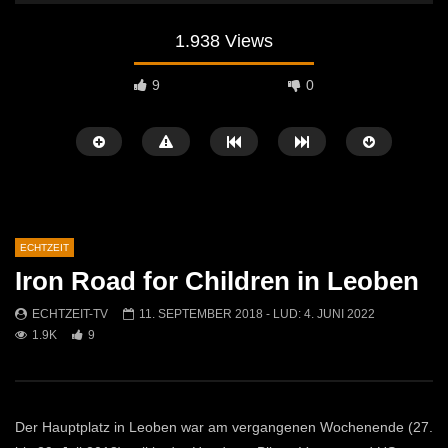
1.938 Views
9
0
ECHTZEIT
Iron Road for Children in Leoben
Später Ansehen
07:46
07:02
ECHTZEIT-TV
11. SEPTEMBER 2018
- LUD:
4. JUNI 2022
1.9K
9
„Spirituelle Reise“ Vocalensemble
“Expedition Bibel” Ausste
Mittendrin
Kammern
ECHTZEIT-TV
18. NOVEMBER 2024
ECHTZEIT-TV
12. J
810
1
607
0
Der Hauptplatz in Leoben war am vergangenen Wochenende (27.