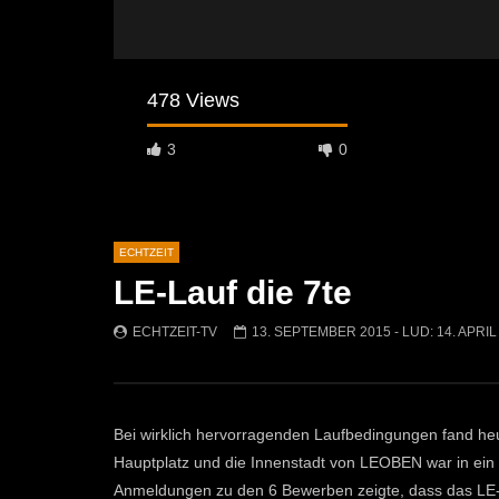
478 Views
3
0
ECHTZEIT
LE-Lauf die 7te
Später Ansehen
07:46
07:02
ECHTZEIT-TV
13. SEPTEMBER 2015
- LUD:
14. APRIL
„Spirituelle Reise“ Vocalensemble
“Expedition
Mittendrin
Kammern
ECHTZEIT-TV
18. NOVEMBER 2024
ECHTZEI
810
1
608
Bei wirklich hervorragenden Laufbedingungen fand h
Hauptplatz und die Innenstadt von LEOBEN war in ein
Anmeldungen zu den 6 Bewerben zeigte, dass das LE