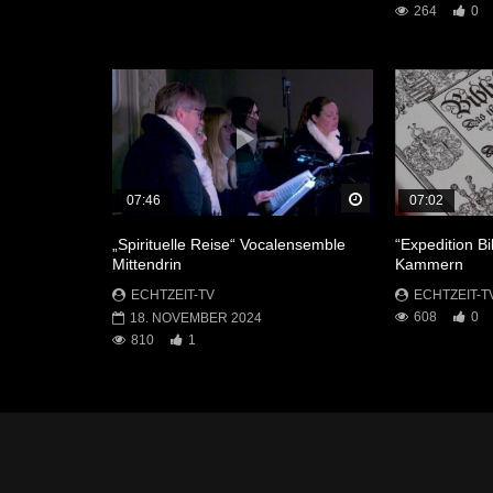
264
0
Später Ansehen
07:46
07:02
„Spirituelle Reise“ Vocalensemble
“Expedition Bi
Mittendrin
Kammern
ECHTZEIT-TV
ECHTZEIT-T
608
0
18. NOVEMBER 2024
810
1