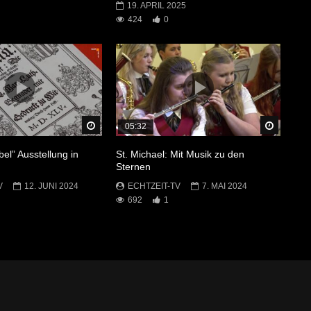
19. APRIL 2025
424
0
Später Ansehen
Später 
05:32
bel” Ausstellung in
St. Michael: Mit Musik zu den
Sternen
V
12. JUNI 2024
ECHTZEIT-TV
7. MAI 2024
692
1