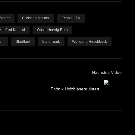
ölsner
Christian Maurer
Echtzeit-TV
Manfred Konrad
Obstlt.Herwig Rath
ben
Stadtlauf
Steiermark
Wolfgang Hirschbeck
Nächstes Video
Phönix Holzbläserquintett