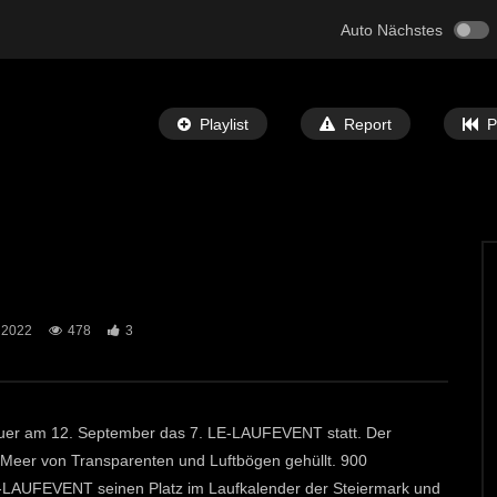
Auto Nächstes
Playlist
Report
P
Später Ansehen
05:32
 2022
478
3
 Bibel” Ausstellung in
St. Michael: Mit Musik zu den Sternen
ECHTZEIT-TV
7. MAI 2024
T-TV
12. JUNI 2024
692
1
0
euer am 12. September das 7. LE-LAUFEVENT statt. Der
 Meer von Transparenten und Luftbögen gehüllt. 900
-LAUFEVENT seinen Platz im Laufkalender der Steiermark und