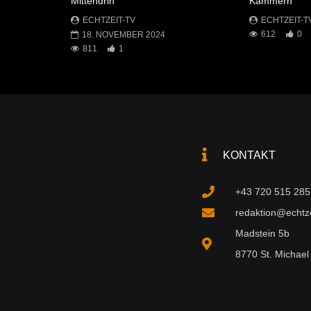
Mittendrin
Kammern
ECHTZEIT-TV
ECHTZEIT-T
612
0
18. NOVEMBER 2024
811
1
KONTAKT
+43 720 515 285
redaktion@echtzei
Madstein 5b
8770 St. Michael 