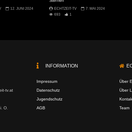
Sternen
V
12. JUNI 2024
ECHTZEIT-TV
7. MAI 2024
693
1
INFORMATION
E
Impressum
Über E
t-tv.at
Datenschutz
Über 
Jugendschutz
Kontak
i. O.
AGB
Team