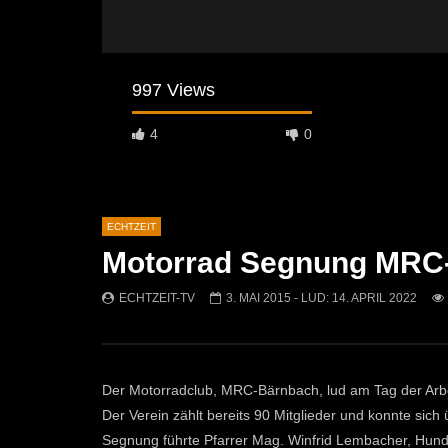
997 Views
4
0
ECHTZEIT
Motorrad Segnung MRC
Später Ansehen
07:46
07:02
ECHTZEIT-TV
3. MAI 2015
- LUD:
14. APRIL 2022
„Spirituelle Reise“ Vocalensemble
“Expedition
Mittendrin
Kammern
ECHTZEIT-TV
18. NOVEMBER 2024
ECHTZEI
811
1
612
Der Motorradclub, MRC-Bärnbach, lud am Tag der Arbei
Der Verein zählt bereits 90 Mitglieder und konnte sich
Segnung führte Pfarrer Mag. Winfrid Lembacher, Hund