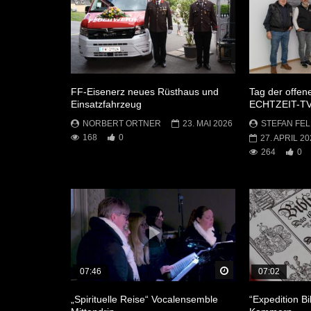
FF-Eisenerz neues Rüsthaus und
Tag der offen
Einsatzfahrzeug
ECHTZEIT-T
NORBERT ORTNER
23. MAI 2026
STEFAN FEL
168
0
27. APRIL 20
264
0
Später Ansehen
07:46
07:02
„Spirituelle Reise“ Vocalensemble
“Expedition Bi