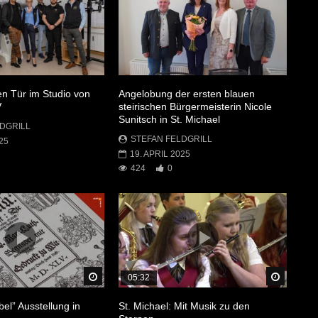
en Tür im Studio von
Angelobung der ersten blauen
V
steirischen Bürgermeisterin Nicole
Sunitsch in St. Michael
DGRILL
STEFAN FELDGRILL
25
19. APRIL 2025
424
0
Später Ansehen
Später 
05:32
bel” Ausstellung in
St. Michael: Mit Musik zu den