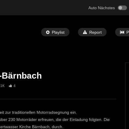
Auto Nächstes
Playlist
Report
P
-Bärnbach
Später Ansehen
05:32
1K
4
 Bibel” Ausstellung in
St. Michael: Mit Musik zu den Sternen
ECHTZEIT-TV
7. MAI 2024
T-TV
12. JUNI 2024
693
1
0
t zur traditionellen Motorradsegnung ein.
 über 230 Motorräder erfreuen, die der Einladung folgten. Die
ertwasser Kirche Bärnbach, durch.