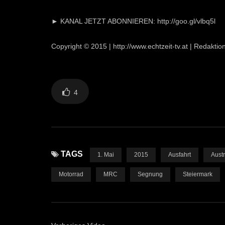
► KANAL JETZT ABONNIEREN: http://goo.gl/vlbq5l
Copyright © 2015 | http://www.echtzeit-tv.at | Redaktio
4
TAGS
1. Mai
2015
Ausfahrt
Austr
Motorrad
MRC
Segnung
Steiermark